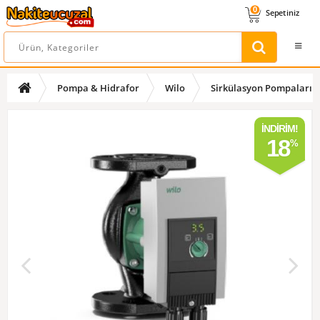
0
Sepetiniz
Pompa & Hidrafor
Wilo
Sirkülasyon Pompaları
İNDIRIM!
18