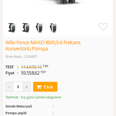
Wilo Yonos MAXO 80/0,5-6 Frekans
Konvertörlü Pompa
Stok Kodu : 2120657
114.695,16
TRY
TESF
93.558,62
TRY
Fiyat
Ekle
Teslimat : 3 iş günü içinde kargolanır
Gövde Metaryali
Pompa çeşidi