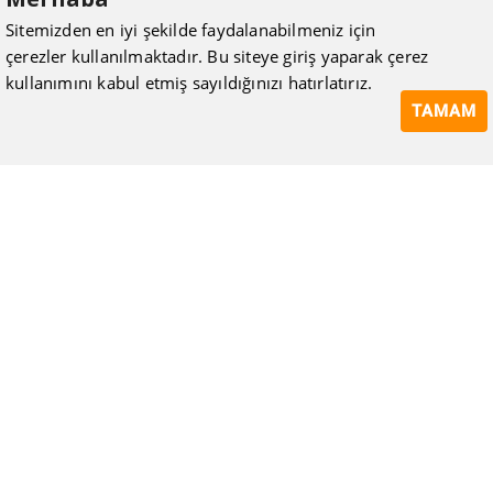
Sitemizden en iyi şekilde faydalanabilmeniz için
çerezler kullanılmaktadır. Bu siteye giriş yaparak çerez
kullanımını kabul etmiş sayıldığınızı hatırlatırız.
TAMAM
ISIMAK Mühendislik olarak 20 yılı aşan bilgi ve tecrübeyi
sizlerle paylaşmanın, ilk günkü gibi heyecanını duyuyoruz.
Kurulduğu günden itibaren uzman kadrolarıyla Mekanik tesisat
konusunda ürün tedariği, proje ve üretim hizmetleri vermeye
devam ediyoruz.
Hakkımızda
Kullanıcı Sözleşmesi
Gizlilik Politikası
Mesafeli Satış Sözleşmesi
Tüketici Hakları, İptal ve İade Koşulları
Blog