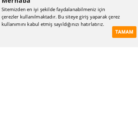
Merhaba
Sitemizden en iyi şekilde faydalanabilmeniz için
çerezler kullanılmaktadır. Bu siteye giriş yaparak çerez
kullanımını kabul etmiş sayıldığınızı hatırlatırız.
TAMAM
ISIMAK Mühendislik olarak 20 yılı aşan bilgi ve tecrübeyi
sizlerle paylaşmanın, ilk günkü gibi heyecanını duyuyoruz.
Kurulduğu günden itibaren uzman kadrolarıyla Mekanik tesisat
konusunda ürün tedariği, proje ve üretim hizmetleri vermeye
devam ediyoruz.
Hakkımızda
Kullanıcı Sözleşmesi
Gizlilik Politikası
Mesafeli Satış Sözleşmesi
Tüketici Hakları, İptal ve İade Koşulları
Blog