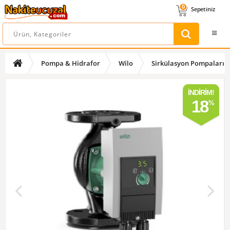
0
Sepetiniz
Pompa & Hidrafor
Wilo
Sirkülasyon Pompaları
İNDIRIM!
18