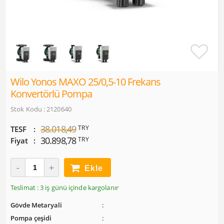
Wilo Yonos MAXO 25/0,5-10 Frekans
Konvertörlü Pompa
Stok Kodu : 2120640
38.018,49
TRY
TESF
30.898,78
TRY
Fiyat
Ekle
Teslimat : 3 iş günü içinde kargolanır
Gövde Metaryali
Pompa çeşidi