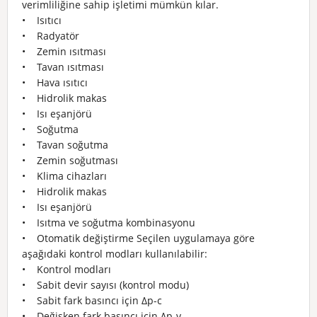
verimliliğine sahip işletimi mümkün kılar.
• Isıtıcı
• Radyatör
• Zemin ısıtması
• Tavan ısıtması
• Hava ısıtıcı
• Hidrolik makas
• Isı eşanjörü
• Soğutma
• Tavan soğutma
• Zemin soğutması
• Klima cihazları
• Hidrolik makas
• Isı eşanjörü
• Isıtma ve soğutma kombinasyonu
• Otomatik değiştirme Seçilen uygulamaya göre
aşağıdaki kontrol modları kullanılabilir:
• Kontrol modları
• Sabit devir sayısı (kontrol modu)
• Sabit fark basıncı için Δp-c
• Değişken fark basıncı için Δp-v