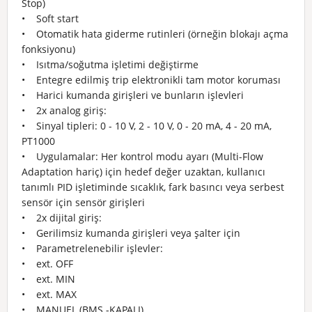
Stop)
• Soft start
• Otomatik hata giderme rutinleri (örneğin blokajı açma
fonksiyonu)
• Isıtma/soğutma işletimi değiştirme
• Entegre edilmiş trip elektronikli tam motor koruması
• Harici kumanda girişleri ve bunların işlevleri
• 2x analog giriş:
• Sinyal tipleri: 0 - 10 V, 2 - 10 V, 0 - 20 mA, 4 - 20 mA,
PT1000
• Uygulamalar: Her kontrol modu ayarı (Multi-Flow
Adaptation hariç) için hedef değer uzaktan, kullanıcı
tanımlı PID işletiminde sıcaklık, fark basıncı veya serbest
sensör için sensör girişleri
• 2x dijital giriş:
• Gerilimsiz kumanda girişleri veya şalter için
• Parametrelenebilir işlevler:
• ext. OFF
• ext. MIN
• ext. MAX
• MANUEL (BMS -KAPALI)