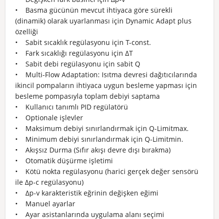
• Basma gücünün mevcut ihtiyaca göre sürekli
(dinamik) olarak uyarlanması için Dynamic Adapt plus
özelliği
• Sabit sıcaklık regülasyonu için T-const.
• Fark sıcaklığı regülasyonu için ΔT
• Sabit debi regülasyonu için sabit Q
• Multi-Flow Adaptation: Isıtma devresi dağıtıcılarında
ikincil pompaların ihtiyaca uygun besleme yapması için
besleme pompasıyla toplam debiyi saptama
• Kullanıcı tanımlı PID regülatörü
• Optionale işlevler
• Maksimum debiyi sınırlandırmak için Q-Limitmax.
• Minimum debiyi sınırlandırmak için Q-Limitmin.
• Akışsız Durma (Sıfır akışı devre dışı bırakma)
• Otomatik düşürme işletimi
• Kötü nokta regülasyonu (harici gerçek değer sensörü
ile Δp-c regülasyonu)
• Δp-v karakteristik eğrinin değişken eğimi
• Manuel ayarlar
• Ayar asistanlarında uygulama alanı seçimi