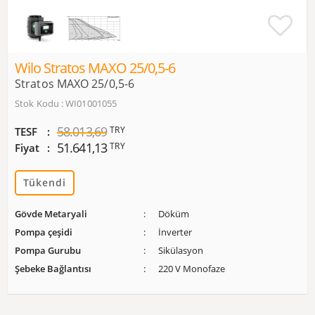
Wilo Stratos MAXO 25/0,5-6
Stratos MAXO 25/0,5-6
Stok Kodu : WI01001055
58.013,69
TRY
TESF
51.641,13
TRY
Fiyat
Tükendi
Gövde Metaryali
Döküm
Pompa çeşidi
İnverter
Pompa Gurubu
Sikülasyon
Şebeke Bağlantısı
220 V Monofaze