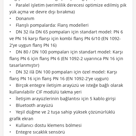
• Paralel işletim (verimlilik derecesi optimize edilmiş pik
yük açma ve devre dışı bırakma)
• Donanım
• Flanşlı pompalarda: Flanş modelleri
• DN 32 ila DN 65 pompaları için standart model: PN 6
ve PN 16 karşı flanşı için kombi flanş PN 6/10 (EN 1092-
2'ye uygun flanş PN 16)
• DN 80 / DN 100 pompaları için standart model: Karşı
flanş PN 6 için flanş PN 6 (EN 1092-2 uyarınca PN 16 için
tasarlanmıştır)
• DN 32 ilâ DN 100 pompaları için özel model: Karşı
flanş PN 16 için flanş PN 16 (EN 1092-2'ye uygun)
• Birçok entegre iletişim arayüzü ve isteğe bağlı olarak
kullanılabilir CIF modülü takma yeri
• İletişim arayüzlerinin bağlantısı için 5 kablo girişi
• Bluetooth arayüzü
• Yeşil düğme ve 2 tuşa sahip yüksek çözünürlüklü
grafik ekran
• Kullanıcı dostu klemens bölmesi
• Entegre sıcaklık sensörü