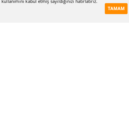
kullanımını kabul etmiş sayıldığınızı hatırlatırız.
TAMAM
ISIMAK Mühendislik olarak 20 yılı aşan bilgi ve tecrübeyi
sizlerle paylaşmanın, ilk günkü gibi heyecanını duyuyoruz.
Kurulduğu günden itibaren uzman kadrolarıyla Mekanik tesisat
konusunda ürün tedariği, proje ve üretim hizmetleri vermeye
devam ediyoruz.
Hakkımızda
Kullanıcı Sözleşmesi
Gizlilik Politikası
Mesafeli Satış Sözleşmesi
Tüketici Hakları, İptal ve İade Koşulları
Blog
Bize Ulaşın