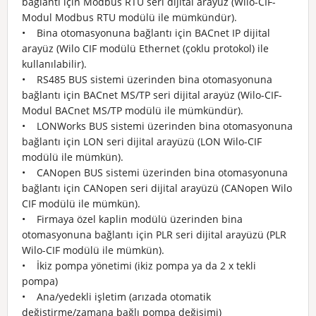
bağlantı için Modbus RTU seri dijital arayüz (Wilo-CIF-
Modul Modbus RTU modülü ile mümkündür).
• Bina otomasyonuna bağlantı için BACnet IP dijital
arayüz (Wilo CIF modülü Ethernet (çoklu protokol) ile
kullanılabilir).
• RS485 BUS sistemi üzerinden bina otomasyonuna
bağlantı için BACnet MS/TP seri dijital arayüz (Wilo-CIF-
Modul BACnet MS/TP modülü ile mümkündür).
• LONWorks BUS sistemi üzerinden bina otomasyonuna
bağlantı için LON seri dijital arayüzü (LON Wilo-CIF
modülü ile mümkün).
• CANopen BUS sistemi üzerinden bina otomasyonuna
bağlantı için CANopen seri dijital arayüzü (CANopen Wilo
CIF modülü ile mümkün).
• Firmaya özel kaplin modülü üzerinden bina
otomasyonuna bağlantı için PLR seri dijital arayüzü (PLR
Wilo-CIF modülü ile mümkün).
• İkiz pompa yönetimi (ikiz pompa ya da 2 x tekli
pompa)
• Ana/yedekli işletim (arızada otomatik
değiştirme/zamana bağlı pompa değişimi)