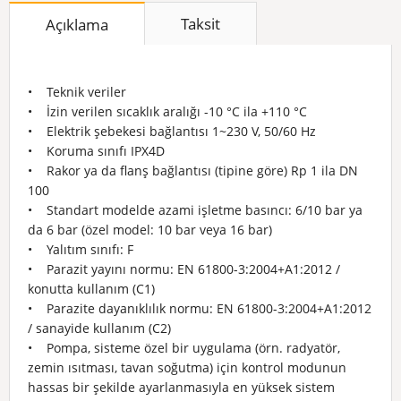
Taksit
Açıklama
• Teknik veriler
• İzin verilen sıcaklık aralığı -10 °C ila +110 °C
• Elektrik şebekesi bağlantısı 1~230 V, 50/60 Hz
• Koruma sınıfı IPX4D
• Rakor ya da flanş bağlantısı (tipine göre) Rp 1 ila DN
100
• Standart modelde azami işletme basıncı: 6/10 bar ya
da 6 bar (özel model: 10 bar veya 16 bar)
• Yalıtım sınıfı: F
• Parazit yayını normu: EN 61800-3:2004+A1:2012 /
konutta kullanım (C1)
• Parazite dayanıklılık normu: EN 61800-3:2004+A1:2012
/ sanayide kullanım (C2)
• Pompa, sisteme özel bir uygulama (örn. radyatör,
zemin ısıtması, tavan soğutma) için kontrol modunun
hassas bir şekilde ayarlanmasıyla en yüksek sistem