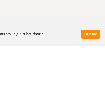
 sayıldığınızı hatırlatırız.
TAMAM
Bize Ulaşın
Eposta Adresi
Ulaşma Amacınız