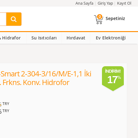
Ana Sayfa
Giriş Yap
Kayıt Ol
0
Sepetiniz
 Hidrafor
Su Isıtıcıları
Hırdavat
Ev Elektroniği
Hi-Smart 2-304-3/16/M/E-1,1 İki
İNDIRIM!
17
 Frkns. Konv. Hidrofor
6
TRY
6
TRY