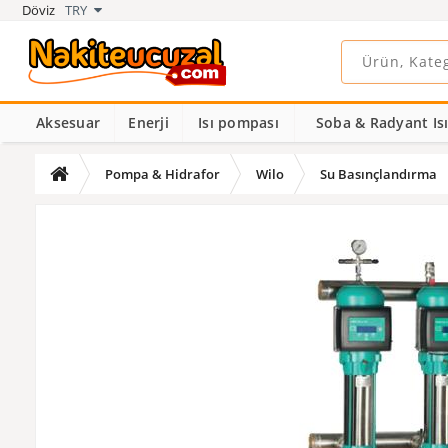
Döviz
TRY
Aksesuar
Enerji
Isı pompası
Soba & Radyant Isıt
Pompa & Hidrafor
Wilo
Su Basınçlandırma