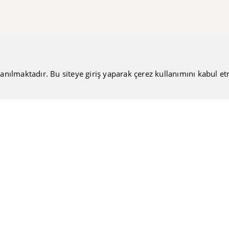
anılmaktadır. Bu siteye giriş yaparak çerez kullanımını kabul etmiş
Bültenimize Katılın
Güncel haberlerimizi sizlere ulaştırmamıza ne dersiniz?
Nakiteucuzal.com
Hakkımızda
Kullanıcı Sözleşmesi