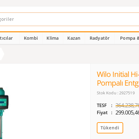
ıcılar
Kombi
Klima
Kazan
Radyatör
Pompa &
Wilo Initial 
Pompalı Entg.
Stok Kodu : 2927519
364.238,7
TESF
299.005,4
Fiyat
Tükendi