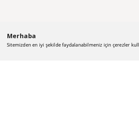
Merhaba
Sitemizden en iyi şekilde faydalanabilmeniz için çerezler kull
ISIMAK Mühendislik olarak 20 yılı aşan bilgi ve tecrübeyi
sizlerle paylaşmanın, ilk günkü gibi heyecanını duyuyoruz.
Kurulduğu günden itibaren uzman kadrolarıyla Mekanik
tesisat konusunda ürün tedariği, proje ve üretim hizmetleri
vermeye devam ediyoruz.
Hakkımızda
Kullanıcı Sözleşmesi