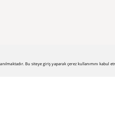
anılmaktadır. Bu siteye giriş yaparak çerez kullanımını kabul etmiş
Bültenimize Katılın
Güncel haberlerimizi sizlere ulaştırmamıza ne dersiniz?