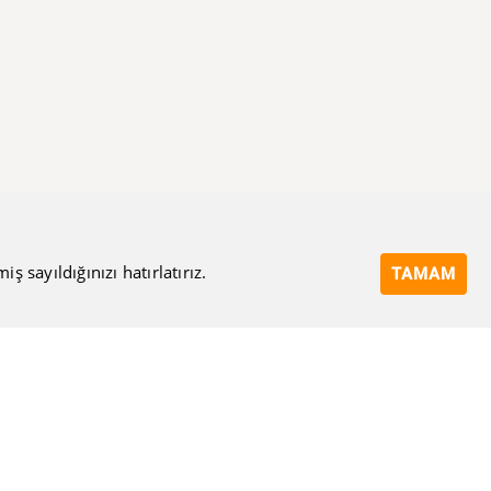
 sayıldığınızı hatırlatırız.
TAMAM
Bize Ulaşın
Eposta Adresi
Ulaşma Amacınız