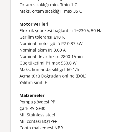
Ortam sıcaklığı min. Tmin
1 C
Maks. ortam sıcaklığı Tmax
35 C
Motor verileri
Elektrik şebekesi bağlantısı
1~230 V, 50 Hz
Gerilim toleransı
±10 %
Nominal motor gücü P2
0.37 kW
Nominal akım IN
3.00 A
Nominal devir hızı n
2800 1/min
Güç tüketimi P1 max
550.0 W
Maks. kumanda sıklığı t
60 1/h
Açma türü
Doğrudan online (DOL)
Yalıtım sınıfı
F
Malzemeler
Pompa gövdesi
PP
Çark
PA-GF30
Mil
Stainless steel
Mil contası
BQ1PFF
Conta malzemesi
NBR