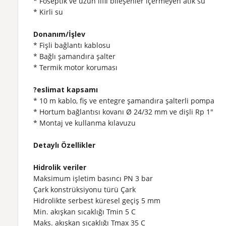
* Foseptik ve uzun lifli bileşenler içermeyen atık su
* Kirli su
Donanım/İşlev
* Fişli bağlantı kablosu
* Bağlı şamandıra şalter
* Termik motor koruması
?eslimat kapsamı
* 10 m kablo, fiş ve entegre şamandıra şalterli pompa
* Hortum bağlantısı kovanı Ø 24/32 mm ve dişli Rp 1"
* Montaj ve kullanma kılavuzu
Detaylı Özellikler
Hidrolik veriler
Maksimum işletim basıncı PN
3 bar
Çark konstrüksiyonu türü
Çark
Hidrolikte serbest küresel geçiş 5 mm
Min. akışkan sıcaklığı Tmin
5 C
Maks. akışkan sıcaklığı Tmax
35 C