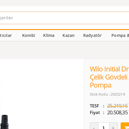
ıcılar
Kombi
Klima
Kazan
Radyatör
Pompa &
Wilo Initial 
Çelik Gövdeli 
Pompa
Stok Kodu : 2925219
25.219,15
TESF
20.508,35
Fiyat