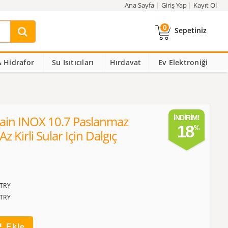
Ana Sayfa
Giriş Yap
Kayıt Ol
0
Sepetiniz
 Hidrafor
Su Isıtıcıları
Hırdavat
Ev Elektroniği
Drain INOX 10.7 Paslanmaz
İNDIRIM!
18
Az Kirli Sular Için Dalgıç
TRY
TRY
Ekle