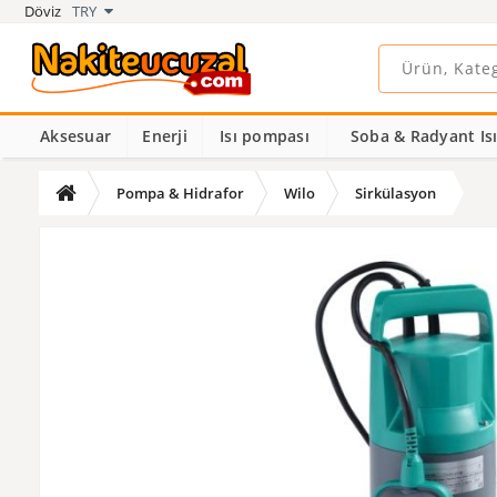
Döviz
TRY
Aksesuar
Enerji
Isı pompası
Soba & Radyant Isıt
Pompa & Hidrafor
Wilo
Sirkülasyon