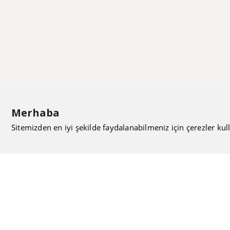
Merhaba
Sitemizden en iyi şekilde faydalanabilmeniz için çerezler kull
ISIMAK Mühendislik olarak 20 yılı aşan bilgi ve tecrübeyi
sizlerle paylaşmanın, ilk günkü gibi heyecanını duyuyoruz.
Kurulduğu günden itibaren uzman kadrolarıyla Mekanik