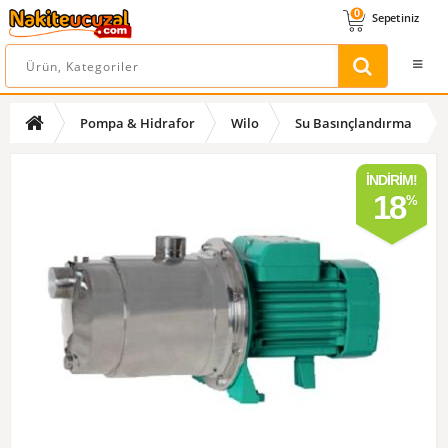
0
Sepetiniz
Pompa & Hidrafor
Wilo
Su Basınçlandırma
İNDIRIM!
18