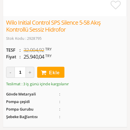
Wilo Initial Control SPS Silence 5-58 Akış
Kontrollü Sessiz Hidrofor
Stok Kodu : 2928795
32.004,92
TRY
TESF
25.940,04
TRY
Fiyat
Ekle
Teslimat : 3 iş günü içinde kargolanır
Gövde Metaryali
Pompa çeşidi
Pompa Gurubu
Şebeke Bağlantısı