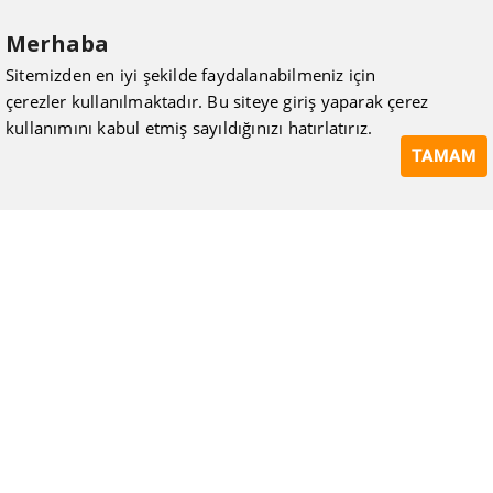
Merhaba
Sitemizden en iyi şekilde faydalanabilmeniz için
çerezler kullanılmaktadır. Bu siteye giriş yaparak çerez
kullanımını kabul etmiş sayıldığınızı hatırlatırız.
TAMAM
ISIMAK Mühendislik olarak 20 yılı aşan bilgi ve tecrübeyi
sizlerle paylaşmanın, ilk günkü gibi heyecanını duyuyoruz.
Kurulduğu günden itibaren uzman kadrolarıyla Mekanik tesisat
konusunda ürün tedariği, proje ve üretim hizmetleri vermeye
devam ediyoruz.
Hakkımızda
Kullanıcı Sözleşmesi
Gizlilik Politikası