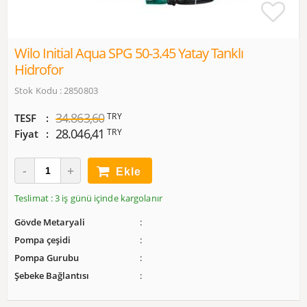
Wilo Initial Aqua SPG 50-3.45 Yatay Tanklı
Hidrofor
Stok Kodu : 2850803
34.863,60
TRY
TESF
28.046,41
TRY
Fiyat
Ekle
Teslimat : 3 iş günü içinde kargolanır
Gövde Metaryali
Pompa çeşidi
Pompa Gurubu
Şebeke Bağlantısı