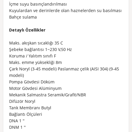
İçme suyu basınçlandırılması
Kuyulardan ve derinlerde olan haznelerden su basılması
Bahçe sulama
Detaylı Özellikler
Maks. akışkan sıcaklığı 35 C
Şebeke bağlantısı 1~230 V,50 Hz
Koruma / Yalıtım sınıfı F
Maks. emme yüksekliği 8m
Çark Noryl (3-45 modeli) Paslanmaz çelik (AISI 304) (9-45
modeli)
Pompa Gövdesi Döküm
Motor Gövdesi Alüminyum
Mekanik Salmastra Seramik/Grafit/NBR
Difüzör Noryl
Tank Membranı Butyl
Bağlantı Ölçüleri
DNA 1 ''
DNM 1 ''