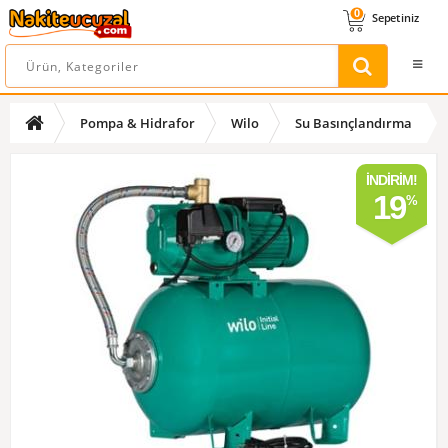
0
Sepetiniz
Pompa & Hidrafor
Wilo
Su Basınçlandırma
İNDIRIM!
19