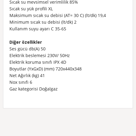
Sıcak su mevsimsel verimlilik
85%
Sıcak su yük profili
XL
Maksimum sıcak su debisi (AT= 30 C) (lt/dk)
19,4
Minimum sıcak su debisi (lt/dk)
2
Kullanım suyu ayarı C
35-65
Diğer özellikler
Ses gücü db(A)
50
Elektrik beslemesi
230V/ 50Hz
Elektrik koruma sınıfı
IPX 4D
Boyutlar (YxGxD) (mm)
720x440x348
Net Ağırlık (kg)
41
Nox sınıfı
6
Gaz kategorisi
Doğalgaz