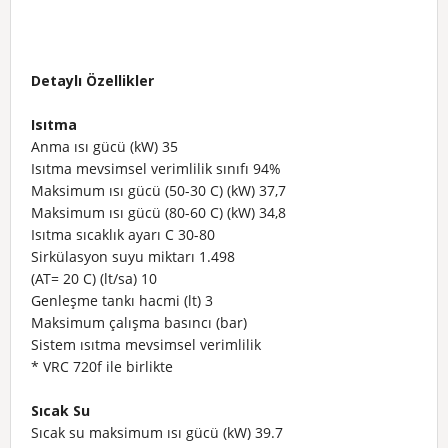
Detaylı Özellikler
Isıtma
Anma ısı gücü (kW)
35
Isıtma mevsimsel verimlilik sınıfı
94%
Maksimum ısı gücü (50-30 C) (kW)
37,7
Maksimum ısı gücü (80-60 C) (kW)
34,8
Isıtma sıcaklık ayarı C
30-80
Sirkülasyon suyu miktarı
1.498
(AT= 20 C) (lt/sa)
10
Genleşme tankı hacmi (lt)
3
Maksimum çalışma basıncı (bar)
Sistem ısıtma mevsimsel verimlilik
* VRC 720f ile birlikte
Sıcak Su
Sıcak su maksimum ısı gücü (kW)
39.7