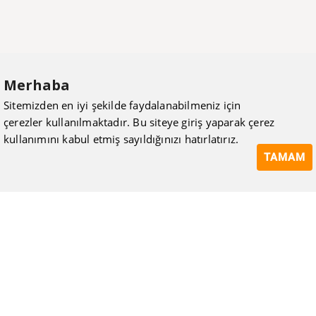
Merhaba
Sitemizden en iyi şekilde faydalanabilmeniz için
çerezler kullanılmaktadır. Bu siteye giriş yaparak çerez
kullanımını kabul etmiş sayıldığınızı hatırlatırız.
TAMAM
ISIMAK Mühendislik olarak 20 yılı aşan bilgi ve tecrübeyi
sizlerle paylaşmanın, ilk günkü gibi heyecanını duyuyoruz.
Kurulduğu günden itibaren uzman kadrolarıyla Mekanik tesisat
konusunda ürün tedariği, proje ve üretim hizmetleri vermeye