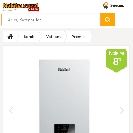
0
Sepetiniz
Kombi
Vaillant
Premix
İNDIRIM!
8