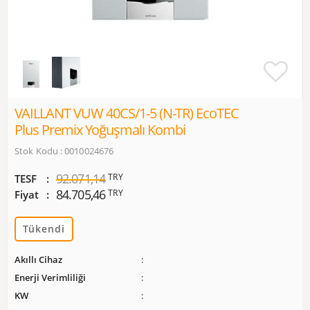
VAILLANT VUW 40CS/1-5 (N-TR) EcoTEC
Plus Premix Yoğuşmalı Kombi
Stok Kodu : 0010024676
92.071,14
TRY
TESF
84.705,46
TRY
Fiyat
Tükendi
Akıllı Cihaz
Enerji Verimliliği
KW