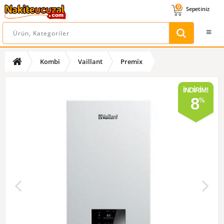
0
Sepetiniz
Kombi
Vaillant
Premix
İNDIRIM!
8