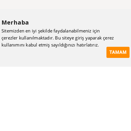
Merhaba
Sitemizden en iyi şekilde faydalanabilmeniz için
çerezler kullanılmaktadır. Bu siteye giriş yaparak çerez
kullanımını kabul etmiş sayıldığınızı hatırlatırız.
TAMAM
ISIMAK Mühendislik olarak 20 yılı aşan bilgi ve tecrübeyi
sizlerle paylaşmanın, ilk günkü gibi heyecanını duyuyoruz.
Kurulduğu günden itibaren uzman kadrolarıyla Mekanik tesisat
konusunda ürün tedariği, proje ve üretim hizmetleri vermeye
devam ediyoruz.