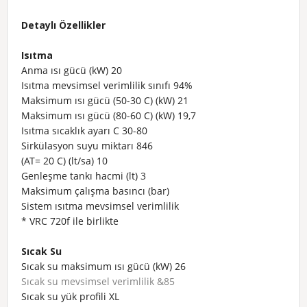
Detaylı Özellikler
Isıtma
Anma ısı gücü (kW)
20
Isıtma mevsimsel verimlilik sınıfı
94%
Maksimum ısı gücü (50-30 C) (kW)
21
Maksimum ısı gücü (80-60 C) (kW)
19,7
Isıtma sıcaklık ayarı C
30-80
Sirkülasyon suyu miktarı
846
(AT= 20 C) (lt/sa)
10
Genleşme tankı hacmi (lt)
3
Maksimum çalışma basıncı (bar)
Sistem ısıtma mevsimsel verimlilik
* VRC 720f ile birlikte
Sıcak Su
Sıcak su maksimum ısı gücü (kW)
26
Sıcak su mevsimsel verimlilik
&85
Sıcak su yük profili
XL