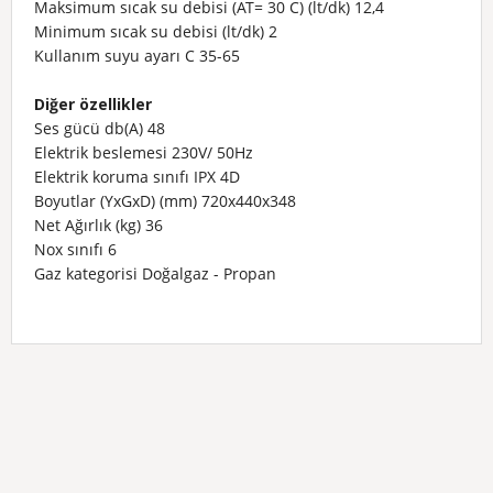
Maksimum sıcak su debisi (AT= 30 C) (lt/dk)
12,4
Minimum sıcak su debisi (lt/dk)
2
Kullanım suyu ayarı C
35-65
Diğer özellikler
Ses gücü db(A)
48
Elektrik beslemesi
230V/ 50Hz
Elektrik koruma sınıfı
IPX 4D
Boyutlar (YxGxD) (mm)
720x440x348
Net Ağırlık (kg)
36
Nox sınıfı
6
Gaz kategorisi
Doğalgaz - Propan