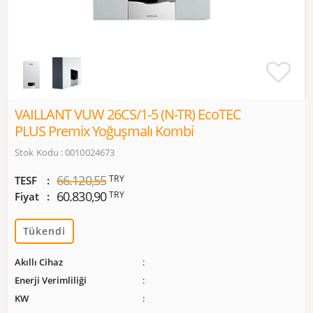
VAILLANT VUW 26CS/1-5 (N-TR) EcoTEC
PLUS Premix Yoğuşmalı Kombi
Stok Kodu : 0010024673
66.120,55
TRY
TESF
60.830,90
TRY
Fiyat
Tükendi
Akıllı Cihaz
Enerji Verimliliği
KW