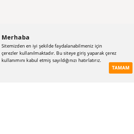
Merhaba
Sitemizden en iyi şekilde faydalanabilmeniz için
çerezler kullanılmaktadır. Bu siteye giriş yaparak çerez
kullanımını kabul etmiş sayıldığınızı hatırlatırız.
TAMAM
ISIMAK Mühendislik olarak 20 yılı aşan bilgi ve tecrübeyi
sizlerle paylaşmanın, ilk günkü gibi heyecanını duyuyoruz.
Kurulduğu günden itibaren uzman kadrolarıyla Mekanik tesisat
konusunda ürün tedariği, proje ve üretim hizmetleri vermeye