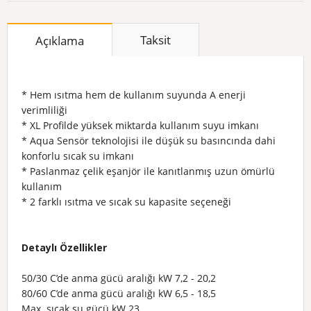
Taksit
Açıklama
* Hem ısıtma hem de kullanım suyunda A enerji
verimliliği
* XL Profilde yüksek miktarda kullanım suyu imkanı
* Aqua Sensör teknolojisi ile düşük su basıncında dahi
konforlu sıcak su imkanı
* Paslanmaz çelik eşanjör ile kanıtlanmış uzun ömürlü
kullanım
* 2 farklı ısıtma ve sıcak su kapasite seçeneği
Detaylı Özellikler
50/30 C’de anma gücü aralığı
kW
7,2 - 20,2
80/60 C’de anma gücü aralığı
kW
6,5 - 18,5
Max. sıcak su gücü
kW
23