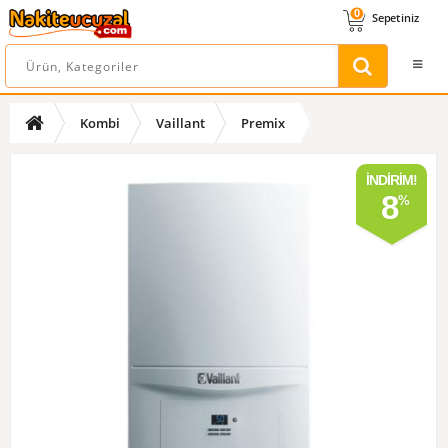
0
Sepetiniz
Kombi
Vaillant
Premix
İNDIRIM!
8