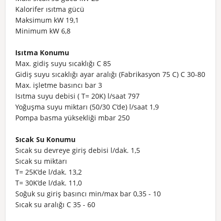
Kalorifer ısıtma gücü
Maksimum
kW
19,1
Minimum
kW
6,8
Isıtma Konumu
Max. gidiş suyu sıcaklığı C 85
Gidiş suyu sıcaklığı ayar aralığı (Fabrikasyon 75 C) C 30-80
Max. işletme basıncı bar 3
Isıtma suyu debisi ( T= 20K) l/saat 797
Yoğuşma suyu miktarı (50/30 C’de) l/saat 1,9
Pompa basma yüksekliği mbar 250
Sıcak Su Konumu
Sıcak su devreye giriş debisi l/dak. 1,5
Sıcak su miktarı
T= 25K’de
l/dak.
13,2
T= 30K’de
l/dak.
11,0
Soğuk su giriş basıncı min/max bar 0,35 - 10
Sıcak su aralığı C 35 - 60