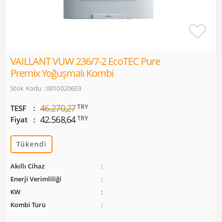
VAILLANT VUW 236/7-2 EcoTEC Pure
Premix Yoğuşmalı Kombi
Stok Kodu : 0010020603
46.270,27
TRY
TESF
42.568,64
TRY
Fiyat
Tükendi
Akıllı Cihaz
Enerji Verimliliği
KW
Kombi Türü