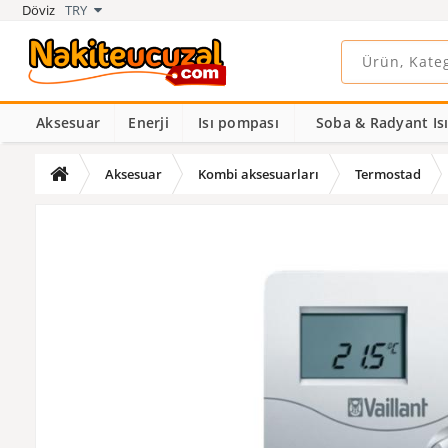
Döviz
TRY
Aksesuar
Enerji
Isı pompası
Soba & Radyant Isıt
Aksesuar
Kombi aksesuarları
Termostad