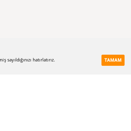
 sayıldığınızı hatırlatırız.
TAMAM
Bize Ulaşın
Eposta Adresi
Ulaşma Amacınız