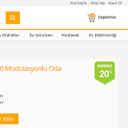
Ana Sayfa
Giriş Yap
Kayıt Ol
0
Sepetiniz
 Hidrafor
Su Isıtıcıları
Hırdavat
Ev Elektroniği
 50 Modülasyonlu Oda
İNDIRIM!
20
RY
RY
Ekle