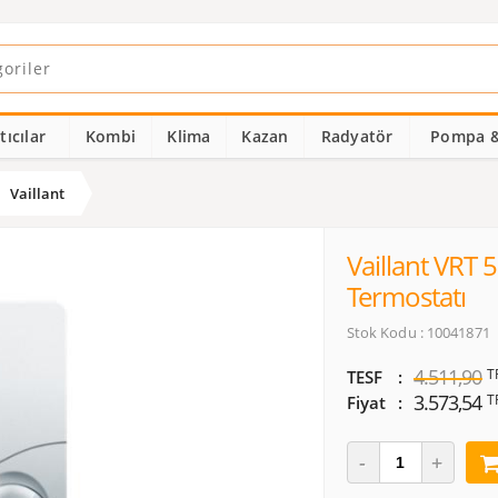
ıcılar
Kombi
Klima
Kazan
Radyatör
Pompa &
Vaillant
Vaillant VRT
Termostatı
Stok Kodu : 10041871
4.511,90
T
TESF
3.573,54
T
Fiyat