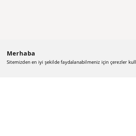
Merhaba
Sitemizden en iyi şekilde faydalanabilmeniz için çerezler kull
ISIMAK Mühendislik olarak 20 yılı aşan bilgi ve tecrübeyi
sizlerle paylaşmanın, ilk günkü gibi heyecanını duyuyoruz.
Kurulduğu günden itibaren uzman kadrolarıyla Mekanik
tesisat konusunda ürün tedariği, proje ve üretim hizmetleri
vermeye devam ediyoruz.