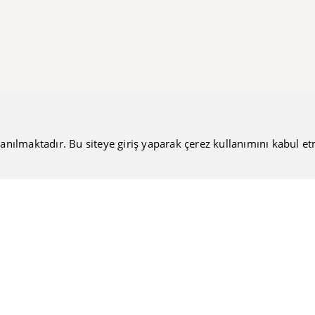
anılmaktadır. Bu siteye giriş yaparak çerez kullanımını kabul etmiş
Bültenimize Katılın
Güncel haberlerimizi sizlere ulaştırmamıza ne dersiniz?
Nakiteucuzal.com