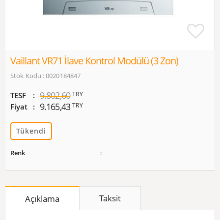
Vaillant VR71 İlave Kontrol Modülü (3 Zon)
Stok Kodu : 0020184847
9.802,60
TRY
TESF
9.165,43
TRY
Fiyat
Tükendi
Renk
Taksit
Açıklama