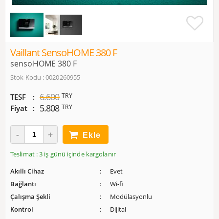
Vaillant SensoHOME 380 F
sensoHOME 380 F
Stok Kodu : 0020260955
6.600
TRY
TESF
5.808
TRY
Fiyat
Ekle
Teslimat : 3 iş günü içinde kargolanır
Akıllı Cihaz
Evet
Bağlantı
Wi-fi
Çalışma Şekli
Modülasyonlu
Kontrol
Dijital