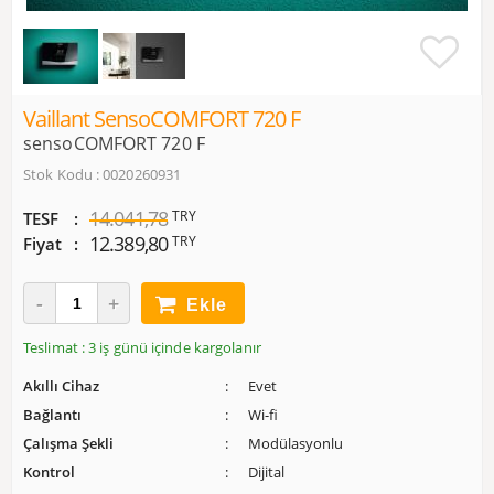
Vaillant SensoCOMFORT 720 F
sensoCOMFORT 720 F
Stok Kodu : 0020260931
14.041,78
TRY
TESF
12.389,80
TRY
Fiyat
Ekle
Teslimat : 3 iş günü içinde kargolanır
Akıllı Cihaz
Evet
Bağlantı
Wi-fi
Çalışma Şekli
Modülasyonlu
Kontrol
Dijital