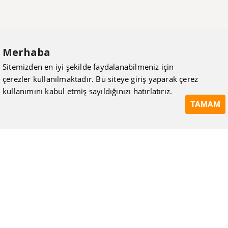
Merhaba
Sitemizden en iyi şekilde faydalanabilmeniz için
çerezler kullanılmaktadır. Bu siteye giriş yaparak çerez
kullanımını kabul etmiş sayıldığınızı hatırlatırız.
TAMAM
ISIMAK Mühendislik olarak 20 yılı aşan bilgi ve tecrübeyi
sizlerle paylaşmanın, ilk günkü gibi heyecanını duyuyoruz.
Kurulduğu günden itibaren uzman kadrolarıyla Mekanik tesisat
konusunda ürün tedariği, proje ve üretim hizmetleri vermeye
devam ediyoruz.