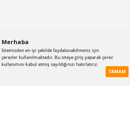
Merhaba
Sitemizden en iyi şekilde faydalanabilmeniz için
çerezler kullanılmaktadır. Bu siteye giriş yaparak çerez
kullanımını kabul etmiş sayıldığınızı hatırlatırız.
TAMAM
ISIMAK Mühendislik olarak 20 yılı aşan bilgi ve tecrübeyi
sizlerle paylaşmanın, ilk günkü gibi heyecanını duyuyoruz.
Kurulduğu günden itibaren uzman kadrolarıyla Mekanik tesisat