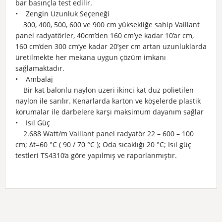
bar basınçla test edilir.
• Zengin Uzunluk Seçeneği
300, 400, 500, 600 ve 900 cm yüksekliğe sahip Vaillant
panel radyatörler, 40cm’den 160 cm’ye kadar 10’ar cm,
160 cm’den 300 cm’ye kadar 20’şer cm artan uzunluklarda
üretilmekte her mekana uygun çözüm imkanı
sağlamaktadır.
• Ambalaj
Bir kat balonlu naylon üzeri ikinci kat düz polietilen
naylon ile sarılır. Kenarlarda karton ve köşelerde plastik
korumalar ile darbelere karşı maksimum dayanım sağlar
• Isıl Güç
2.688 Watt/m Vaillant panel radyatör 22 – 600 – 100
cm; Δt=60 °C ( 90 / 70 °C ); Oda sıcaklığı 20 °C; Isıl güç
testleri TS4310’a göre yapılmış ve raporlanmıştır.