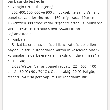
bar basınçla test edilir.
• Zengin Uzunluk Seçeneği
300, 400, 500, 600 ve 900 cm yüksekliğe sahip Vaillant
panel radyatörler, 40cm’den 160 cm’ye kadar 10’ar cm,
160 cm’den 300 cm’ye kadar 20’şer cm artan uzunluklarda
üretilmekte her mekana uygun çözüm imkanı
sağlamaktadır.
• Ambalaj
Bir kat balonlu naylon üzeri ikinci kat düz polietilen
naylon ile sarılır. Kenarlarda karton ve köşelerde plastik
korumalar ile darbelere karşı maksimum dayanım sağlar
• Isıl Güç
2.688 Watt/m Vaillant panel radyatör 22 – 600 – 100
cm; Δt=60 °C ( 90 / 70 °C ); Oda sıcaklığı 20 °C; Isıl güç
testleri TS4310’a göre yapılmış ve raporlanmıştır.