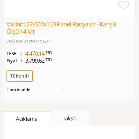
Vaillant 22-600x150 Panel Radyatör - Karışık
Ölçü 14 Mt
Stok Kodu : 0916151211
4.470,14
TRY
TESF
3.799,62
TRY
Fiyat
Tükendi
Ham madde
Taksit
Açıklama