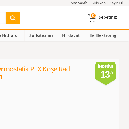
Ana Sayfa
Giriş Yap
Kayıt Ol
0
Sepetiniz
 Hidrafor
Su Isıtıcıları
Hırdavat
Ev Elektroniği
Termostatik PEX Köşe Rad.
İNDIRIM!
13
P1