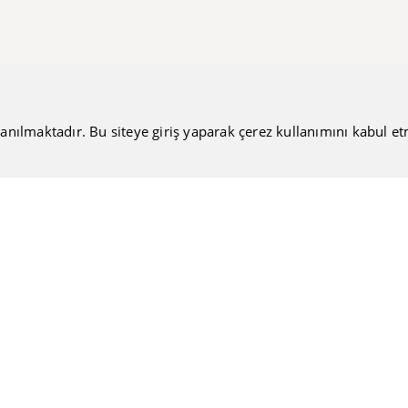
anılmaktadır. Bu siteye giriş yaparak çerez kullanımını kabul etmiş
Bültenimize Katılın
Güncel haberlerimizi sizlere ulaştırmamıza ne dersiniz?
Nakiteucuzal.com
Hakkımızda
Kullanıcı Sözleşmesi