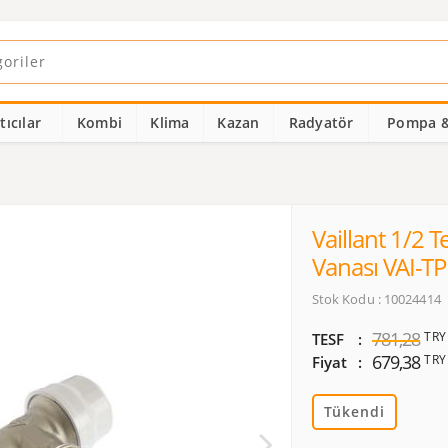
ıcılar
Kombi
Klima
Kazan
Radyatör
Pompa &
Vaillant 1/2 
Vanası VAI-T
Stok Kodu : 10024414
781,28
TRY
TESF
679,38
TRY
Fiyat
Tükendi