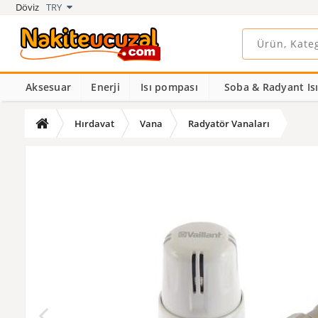
Döviz
TRY
Aksesuar
Enerji
Isı pompası
Soba & Radyant Isıt
Hırdavat
Vana
Radyatör Vanaları