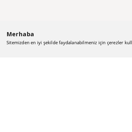
Merhaba
Sitemizden en iyi şekilde faydalanabilmeniz için çerezler kull
ISIMAK Mühendislik olarak 20 yılı aşan bilgi ve tecrübeyi
sizlerle paylaşmanın, ilk günkü gibi heyecanını duyuyoruz.
Kurulduğu günden itibaren uzman kadrolarıyla Mekanik
tesisat konusunda ürün tedariği, proje ve üretim hizmetleri
vermeye devam ediyoruz.
Hakkımızda
Kullanıcı Sözleşmesi