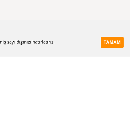
 sayıldığınızı hatırlatırız.
TAMAM
Bize Ulaşın
Eposta Adresi
Ulaşma Amacınız