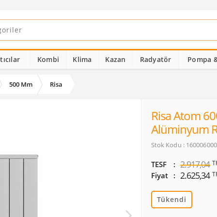
ıcılar
Kombi
Klima
Kazan
Radyatör
Pompa &
500 Mm
Risa
Risa Atom 60
Alüminyum R
Stok Kodu : 16000600
2.917,04
T
TESF
2.625,34
T
Fiyat
Tükendi