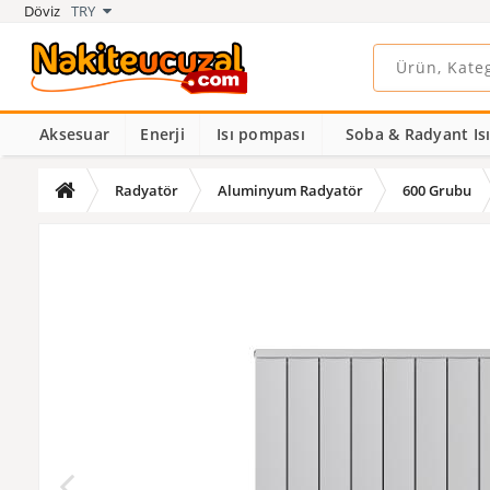
Döviz
TRY
Aksesuar
Enerji
Isı pompası
Soba & Radyant Isıt
Radyatör
Aluminyum Radyatör
600 Grubu