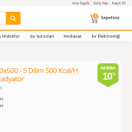
Ana Sayfa
Giriş Yap
Kayıt Ol
0
Sepetiniz
 Hidrafor
Su Isıtıcıları
Hırdavat
Ev Elektroniği
0x500 - 5 Dilim 500 Kcal/h
İNDIRIM!
10
adyatör
05
RY
RY