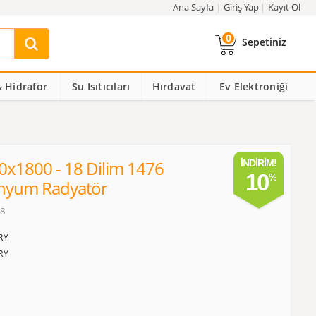
Ana Sayfa
Giriş Yap
Kayıt Ol
0
Sepetiniz
 Hidrafor
Su Isıtıcıları
Hırdavat
Ev Elektroniği
0x1800 - 18 Dilim 1476
İNDIRIM!
10
inyum Radyatör
18
RY
RY