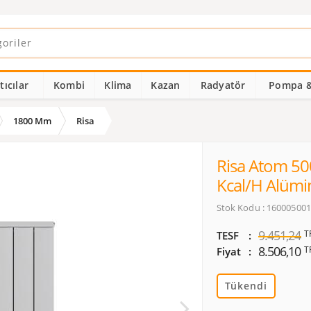
ıcılar
Kombi
Klima
Kazan
Radyatör
Pompa &
1800 Mm
Risa
Risa Atom 50
Kcal/h Alüm
Stok Kodu : 16000500
9.451,24
T
TESF
8.506,10
T
Fiyat
Tükendi