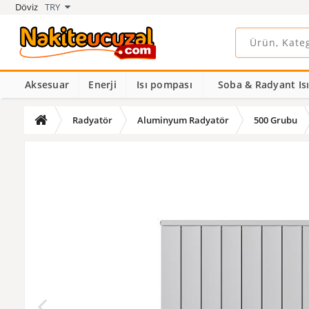
Döviz
TRY
Aksesuar
Enerji
Isı pompası
Soba & Radyant Isıt
Radyatör
Aluminyum Radyatör
500 Grubu