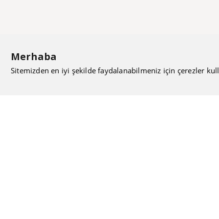
Merhaba
Sitemizden en iyi şekilde faydalanabilmeniz için çerezler kull
ISIMAK Mühendislik olarak 20 yılı aşan bilgi ve tecrübeyi
sizlerle paylaşmanın, ilk günkü gibi heyecanını duyuyoruz.
Kurulduğu günden itibaren uzman kadrolarıyla Mekanik
tesisat konusunda ürün tedariği, proje ve üretim hizmetleri
vermeye devam ediyoruz.
Hakkımızda
Kullanıcı Sözleşmesi