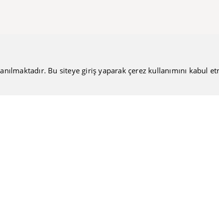
anılmaktadır. Bu siteye giriş yaparak çerez kullanımını kabul etmiş
Bültenimize Katılın
Güncel haberlerimizi sizlere ulaştırmamıza ne dersiniz?
Nakiteucuzal.com
Hakkımızda
Kullanıcı Sözleşmesi