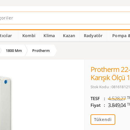
ıcılar
Kombi
Klima
Kazan
Radyatör
Pompa &
1800 Mm
Protherm
Protherm 22-
Karışık Ölçü 
Stok Kodu : 08161812
4.528,27
T
TESF
3.849,04
T
Fiyat
Tükendi