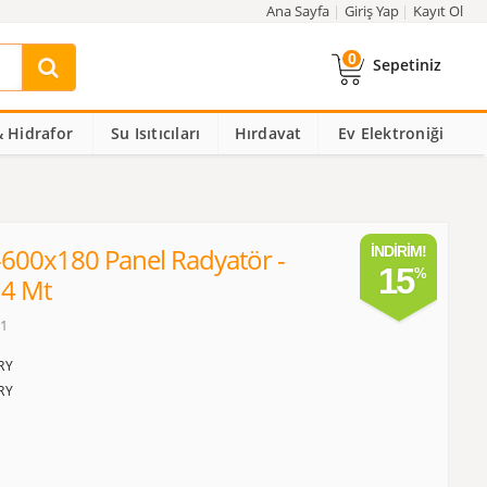
Ana Sayfa
Giriş Yap
Kayıt Ol
0
Sepetiniz
 Hidrafor
Su Isıtıcıları
Hırdavat
Ev Elektroniği
600x180 Panel Radyatör -
İNDIRIM!
15
14 Mt
11
RY
RY