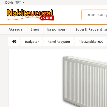
Döviz
TRY
Aksesuar
Enerji
Isı pompası
Soba & Radyant Isıt
Radyatör
Panel Radyatör
Tip 22 (pkkp) 600