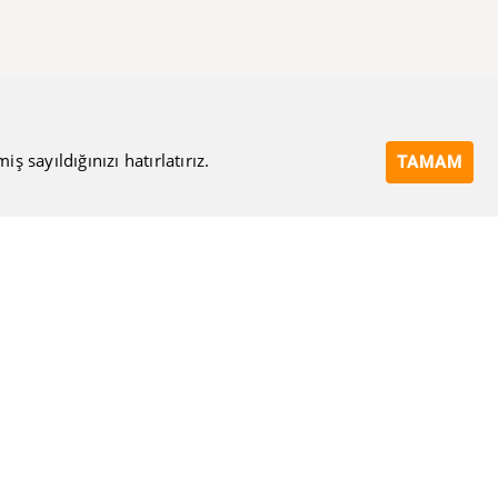
 sayıldığınızı hatırlatırız.
TAMAM
Bize Ulaşın
Eposta Adresi
Ulaşma Amacınız