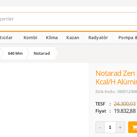
ıcılar
Kombi
Klima
Kazan
Radyatör
Pompa &
640 Mm
Notarad
Notarad Zen 
Kcal/h Alüm
Stok Kodu : 560512008
24.300,03
TESF
19.832,88
Fiyat