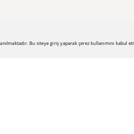
anılmaktadır. Bu siteye giriş yaparak çerez kullanımını kabul etmiş
Bültenimize Katılın
Güncel haberlerimizi sizlere ulaştırmamıza ne dersiniz?
Nakiteucuzal.com
Hakkımızda
Kullanıcı Sözleşmesi