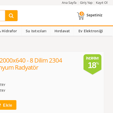
Ana Sayfa
Giriş Yap
Kayıt Ol
0
Sepetiniz
 Hidrafor
Su Isıtıcıları
Hırdavat
Ev Elektroniği
2000x640 - 8 Dilim 2304
İNDIRIM!
18
inyum Radyatör
TRY
TRY
Ekle