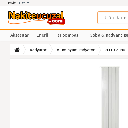
Döviz
TRY
Aksesuar
Enerji
Isı pompası
Soba & Radyant Isıt
Radyatör
Aluminyum Radyatör
2000 Grubu