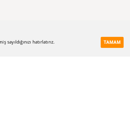
 sayıldığınızı hatırlatırız.
TAMAM
Bize Ulaşın
Eposta Adresi
Ulaşma Amacınız