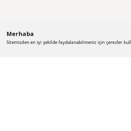
Merhaba
Sitemizden en iyi şekilde faydalanabilmeniz için çerezler kull
ISIMAK Mühendislik olarak 20 yılı aşan bilgi ve tecrübeyi
sizlerle paylaşmanın, ilk günkü gibi heyecanını duyuyoruz.
Kurulduğu günden itibaren uzman kadrolarıyla Mekanik
tesisat konusunda ürün tedariği, proje ve üretim hizmetleri
vermeye devam ediyoruz.
Hakkımızda
Kullanıcı Sözleşmesi