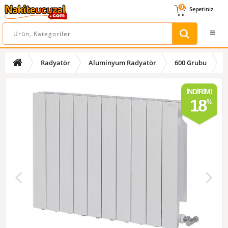
0
Sepetiniz
Radyatör
Aluminyum Radyatör
600 Grubu
İNDIRIM!
18