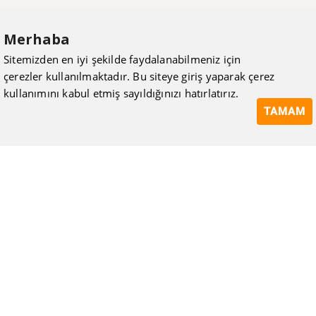
Merhaba
Sitemizden en iyi şekilde faydalanabilmeniz için
çerezler kullanılmaktadır. Bu siteye giriş yaparak çerez
kullanımını kabul etmiş sayıldığınızı hatırlatırız.
TAMAM
ISIMAK Mühendislik olarak 20 yılı aşan bilgi ve tecrübeyi
sizlerle paylaşmanın, ilk günkü gibi heyecanını duyuyoruz.
Kurulduğu günden itibaren uzman kadrolarıyla Mekanik tesisat
konusunda ürün tedariği, proje ve üretim hizmetleri vermeye
devam ediyoruz.
Hakkımızda
Kullanıcı Sözleşmesi
Gizlilik Politikası