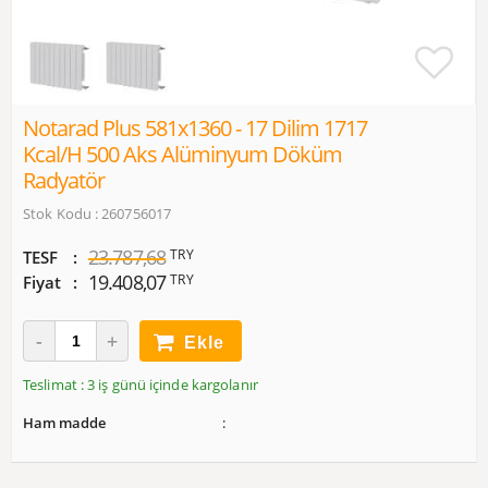
Notarad Plus 581x1360 - 17 Dilim 1717
Kcal/h 500 Aks Alüminyum Döküm
Radyatör
Stok Kodu : 260756017
23.787,68
TRY
TESF
19.408,07
TRY
Fiyat
Ekle
Teslimat : 3 iş günü içinde kargolanır
Ham madde