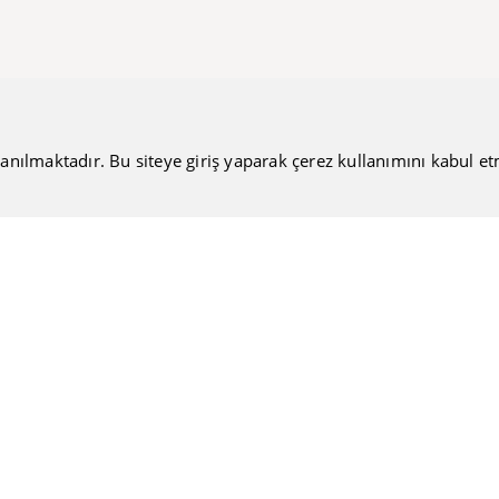
anılmaktadır. Bu siteye giriş yaparak çerez kullanımını kabul etmiş
Bültenimize Katılın
Güncel haberlerimizi sizlere ulaştırmamıza ne dersiniz?
Nakiteucuzal.com
Hakkımızda
Kullanıcı Sözleşmesi