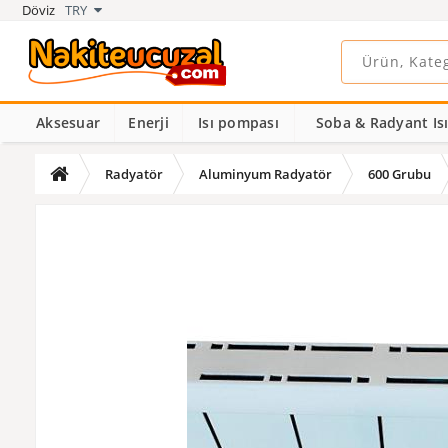
Döviz
TRY
Aksesuar
Enerji
Isı pompası
Soba & Radyant Isıt
Radyatör
Aluminyum Radyatör
600 Grubu