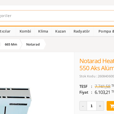
ıcılar
Kombi
Klima
Kazan
Radyatör
Pompa &
665 Mm
Notarad
Notarad Heat
550 Aks Alü
Stok Kodu : 26084060
7.741,58
T
TESF
6.103,21
T
Fiyat