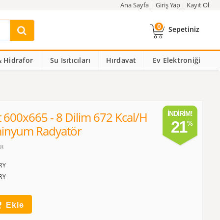
Ana Sayfa
Giriş Yap
Kayıt Ol
0
Sepetiniz
 Hidrafor
Su Isıtıcıları
Hırdavat
Ev Elektroniği
 600x665 - 8 Dilim 672 Kcal/h
İNDIRIM!
21
minyum Radyatör
08
RY
RY
Ekle