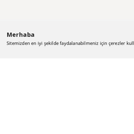
Merhaba
Sitemizden en iyi şekilde faydalanabilmeniz için çerezler kull
ISIMAK Mühendislik olarak 20 yılı aşan bilgi ve tecrübeyi
sizlerle paylaşmanın, ilk günkü gibi heyecanını duyuyoruz.
Kurulduğu günden itibaren uzman kadrolarıyla Mekanik
tesisat konusunda ürün tedariği, proje ve üretim hizmetleri
vermeye devam ediyoruz.
Hakkımızda
Kullanıcı Sözleşmesi