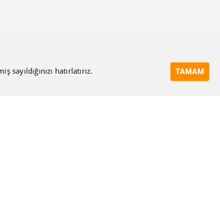
 sayıldığınızı hatırlatırız.
TAMAM
Bize Ulaşın
Eposta Adresi
Ulaşma Amacınız