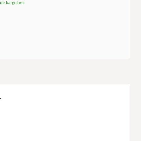
inde kargolanır
.