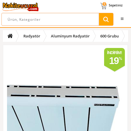
0
Sepetiniz
Radyatör
Aluminyum Radyatör
600 Grubu
İNDIRIM!
19