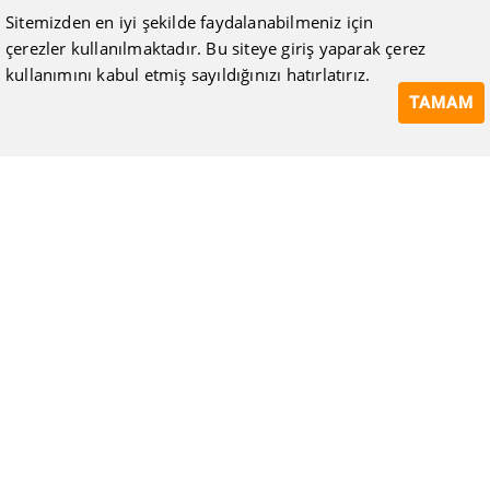
Sitemizden en iyi şekilde faydalanabilmeniz için
çerezler kullanılmaktadır. Bu siteye giriş yaparak çerez
kullanımını kabul etmiş sayıldığınızı hatırlatırız.
TAMAM
ISIMAK Mühendislik olarak 20 yılı aşan bilgi ve tecrübeyi
sizlerle paylaşmanın, ilk günkü gibi heyecanını duyuyoruz.
Kurulduğu günden itibaren uzman kadrolarıyla Mekanik tesisat
konusunda ürün tedariği, proje ve üretim hizmetleri vermeye
devam ediyoruz.
Hakkımızda
Kullanıcı Sözleşmesi
Gizlilik Politikası
Mesafeli Satış Sözleşmesi
Tüketici Hakları, İptal ve İade Koşulları
Blog
Bize Ulaşın