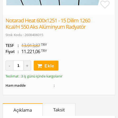
Notarad Heat 600x1251 - 15 Dilim 1260
Kcal/h 550 Aks Alüminyum Radyatör
Stok Kodu : 2608406015
13.913,87
TRY
TESF
11.221,06
TRY
Fiyat
Ekle
Teslimat : 3 iş günü içinde kargolanır
Ham madde
Taksit
Açıklama