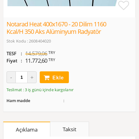
Notarad Heat 400x1670 - 20 Dilim 1160
Kcal/h 350 Aks Alüminyum Radyatör
Stok Kodu : 2608404020
14.579,06
TRY
TESF
11.772,60
TRY
Fiyat
Ekle
Teslimat : 3 iş günü içinde kargolanır
Ham madde
Taksit
Açıklama