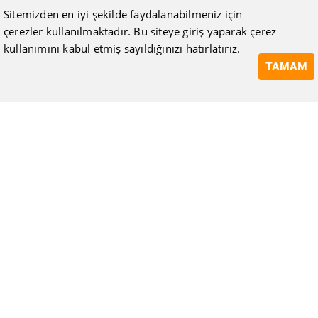
Sitemizden en iyi şekilde faydalanabilmeniz için
çerezler kullanılmaktadır. Bu siteye giriş yaparak çerez
kullanımını kabul etmiş sayıldığınızı hatırlatırız.
TAMAM
ISIMAK Mühendislik olarak 20 yılı aşan bilgi ve tecrübeyi
sizlerle paylaşmanın, ilk günkü gibi heyecanını duyuyoruz.
Kurulduğu günden itibaren uzman kadrolarıyla Mekanik tesisat
konusunda ürün tedariği, proje ve üretim hizmetleri vermeye
devam ediyoruz.
Hakkımızda
Kullanıcı Sözleşmesi
Gizlilik Politikası
Mesafeli Satış Sözleşmesi
Tüketici Hakları, İptal ve İade Koşulları
Blog
Bize Ulaşın