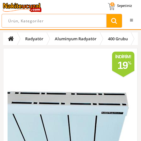
0
Sepetiniz
Radyatör
Aluminyum Radyatör
400 Grubu
İNDIRIM!
19