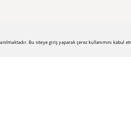
anılmaktadır. Bu siteye giriş yaparak çerez kullanımını kabul etmiş
Bültenimize Katılın
Güncel haberlerimizi sizlere ulaştırmamıza ne dersiniz?
Nakiteucuzal.com
Hakkımızda
Kullanıcı Sözleşmesi