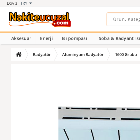
Döviz
TRY
Aksesuar
Enerji
Isı pompası
Soba & Radyant Isıt
Radyatör
Aluminyum Radyatör
1600 Grubu