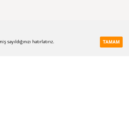
 sayıldığınızı hatırlatırız.
TAMAM
Bize Ulaşın
Eposta Adresi
Ulaşma Amacınız