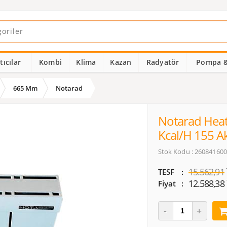
ıcılar
Kombi
Klima
Kazan
Radyatör
Pompa &
665 Mm
Notarad
Notarad Heat
Kcal/h 155 A
Stok Kodu : 26084160
15.562,91
TESF
12.588,38
Fiyat