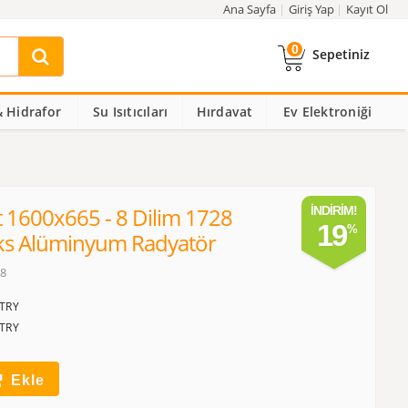
Ana Sayfa
Giriş Yap
Kayıt Ol
0
Sepetiniz
 Hidrafor
Su Isıtıcıları
Hırdavat
Ev Elektroniği
 1600x665 - 8 Dilim 1728
İNDIRIM!
19
ks Alüminyum Radyatör
08
TRY
TRY
Ekle