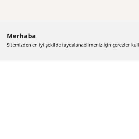
Merhaba
Sitemizden en iyi şekilde faydalanabilmeniz için çerezler kull
ISIMAK Mühendislik olarak 20 yılı aşan bilgi ve tecrübeyi
sizlerle paylaşmanın, ilk günkü gibi heyecanını duyuyoruz.
Kurulduğu günden itibaren uzman kadrolarıyla Mekanik
tesisat konusunda ürün tedariği, proje ve üretim hizmetleri
vermeye devam ediyoruz.
Hakkımızda
Kullanıcı Sözleşmesi