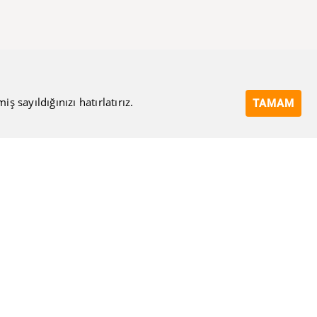
 sayıldığınızı hatırlatırız.
TAMAM
Bize Ulaşın
Eposta Adresi
Ulaşma Amacınız