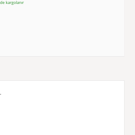
inde kargolanır
.