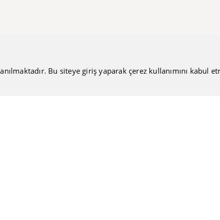
anılmaktadır. Bu siteye giriş yaparak çerez kullanımını kabul etmiş
Bültenimize Katılın
Güncel haberlerimizi sizlere ulaştırmamıza ne dersiniz?
Nakiteucuzal.com
Hakkımızda
Kullanıcı Sözleşmesi