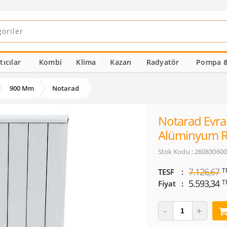
ıcılar
Kombi
Klima
Kazan
Radyatör
Pompa &
900 Mm
Notarad
Notarad Evra
Alüminyum R
Stok Kodu : 26083060
7.126,67
T
TESF
5.593,34
T
Fiyat