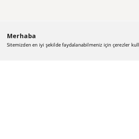
Merhaba
Sitemizden en iyi şekilde faydalanabilmeniz için çerezler kull
ISIMAK Mühendislik olarak 20 yılı aşan bilgi ve tecrübeyi
sizlerle paylaşmanın, ilk günkü gibi heyecanını duyuyoruz.
Kurulduğu günden itibaren uzman kadrolarıyla Mekanik
tesisat konusunda ürün tedariği, proje ve üretim hizmetleri
vermeye devam ediyoruz.
Hakkımızda
Kullanıcı Sözleşmesi