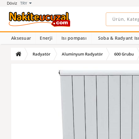
Döviz
TRY
Aksesuar
Enerji
Isı pompası
Soba & Radyant Isıt
Radyatör
Aluminyum Radyatör
600 Grubu