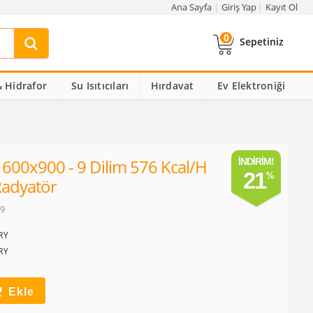
Ana Sayfa
Giriş Yap
Kayıt Ol
0
Sepetiniz
 Hidrafor
Su Isıtıcıları
Hırdavat
Ev Elektroniği
 600x900 - 9 Dilim 576 Kcal/h
İNDIRIM!
21
adyatör
09
RY
RY
Ekle