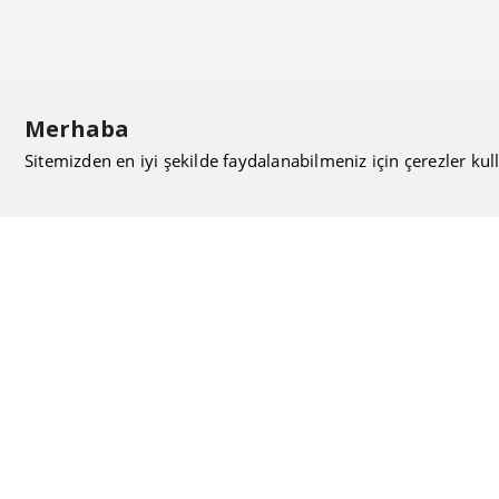
Merhaba
Sitemizden en iyi şekilde faydalanabilmeniz için çerezler kull
ISIMAK Mühendislik olarak 20 yılı aşan bilgi ve tecrübeyi
sizlerle paylaşmanın, ilk günkü gibi heyecanını duyuyoruz.
Kurulduğu günden itibaren uzman kadrolarıyla Mekanik
tesisat konusunda ürün tedariği, proje ve üretim hizmetleri
vermeye devam ediyoruz.
Hakkımızda
Kullanıcı Sözleşmesi