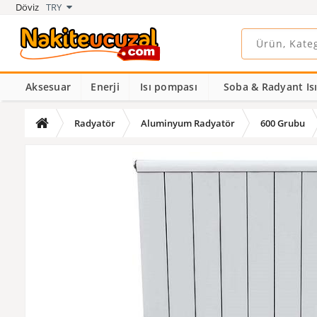
Döviz
TRY
Aksesuar
Enerji
Isı pompası
Soba & Radyant Isıt
Radyatör
Aluminyum Radyatör
600 Grubu