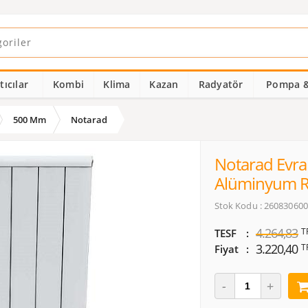
ıcılar
Kombi
Klima
Kazan
Radyatör
Pompa &
500 Mm
Notarad
Notarad Evra
Alüminyum R
Stok Kodu : 26083060
4.264,83
T
TESF
3.220,40
T
Fiyat