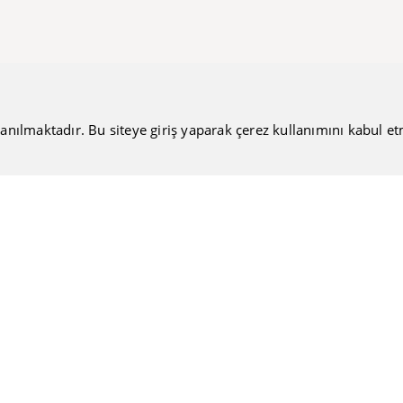
anılmaktadır. Bu siteye giriş yaparak çerez kullanımını kabul etmiş
Bültenimize Katılın
Güncel haberlerimizi sizlere ulaştırmamıza ne dersiniz?
Nakiteucuzal.com
Hakkımızda
Kullanıcı Sözleşmesi