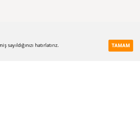
 sayıldığınızı hatırlatırız.
TAMAM
Bize Ulaşın
Eposta Adresi
Ulaşma Amacınız