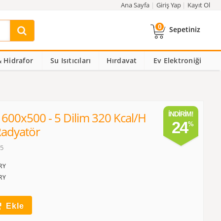
Ana Sayfa
Giriş Yap
Kayıt Ol
0
Sepetiniz
 Hidrafor
Su Isıtıcıları
Hırdavat
Ev Elektroniği
 600x500 - 5 Dilim 320 Kcal/h
İNDIRIM!
24
adyatör
05
RY
RY
Ekle