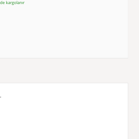
inde kargolanır
.