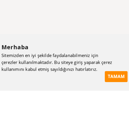
Merhaba
Sitemizden en iyi şekilde faydalanabilmeniz için
çerezler kullanılmaktadır. Bu siteye giriş yaparak çerez
kullanımını kabul etmiş sayıldığınızı hatırlatırız.
TAMAM
ISIMAK Mühendislik olarak 20 yılı aşan bilgi ve tecrübeyi
sizlerle paylaşmanın, ilk günkü gibi heyecanını duyuyoruz.