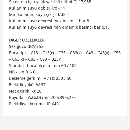
Su ısıtma için yıllık yakıt tüketimi GJ 17,935
Kullanım suyu debisi l/dk 11
Min kullanım suyu çıkışı l/dk 2
Kullanım suyu devresi max basıncı bar 8
Kullanım suyu devresi min dinamik basıncı bar 0,15
DİĞER ÖZELLİKLER
Ses gücü dB(A) 52
Baca tipi - C13 – C13(x) – C33 – C33(x) – C43 – C43(x) – C53
– C63(x) – C83 – C93 – B23P
Standart baca ölçüsü mm 60 / 100
NOx sınıfı - 6
Besleme gerilimi V / Hz 230 / 50
Elektrik yükü W 97
Net ağırlık kg 28
Boyutlar (YxGxD) mm 700x395x275
Elektriksel koruma IP X4D