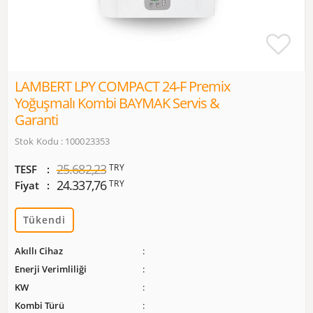
LAMBERT LPY COMPACT 24-F Premix
Yoğuşmalı Kombi BAYMAK Servis &
Garanti
Stok Kodu : 100023353
25.682,23
TRY
TESF
24.337,76
TRY
Fiyat
Tükendi
Akıllı Cihaz
Enerji Verimliliği
KW
Kombi Türü