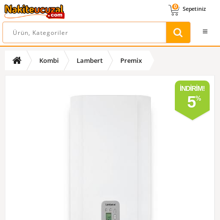
0
Sepetiniz
Kombi
Lambert
Premix
İNDIRIM!
5