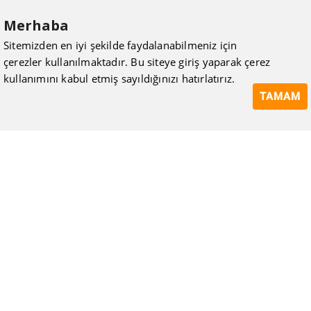
Merhaba
Sitemizden en iyi şekilde faydalanabilmeniz için
çerezler kullanılmaktadır. Bu siteye giriş yaparak çerez
kullanımını kabul etmiş sayıldığınızı hatırlatırız.
TAMAM
ISIMAK Mühendislik olarak 20 yılı aşan bilgi ve tecrübeyi
sizlerle paylaşmanın, ilk günkü gibi heyecanını duyuyoruz.
Kurulduğu günden itibaren uzman kadrolarıyla Mekanik tesisat
konusunda ürün tedariği, proje ve üretim hizmetleri vermeye
devam ediyoruz.
Hakkımızda
Kullanıcı Sözleşmesi
Gizlilik Politikası
Mesafeli Satış Sözleşmesi