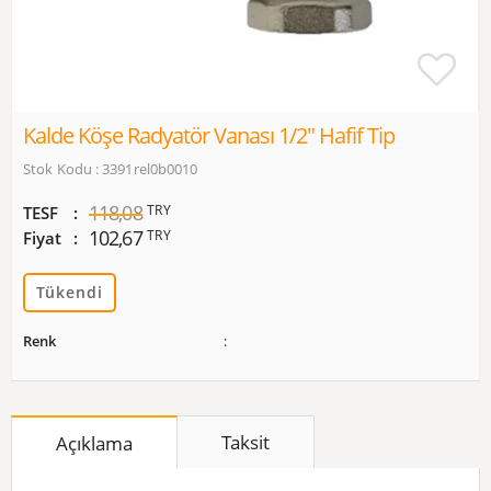
Kalde Köşe Radyatör Vanası 1/2" Hafif Tip
Stok Kodu : 3391rel0b0010
118,08
TRY
TESF
102,67
TRY
Fiyat
Tükendi
Renk
Taksit
Açıklama