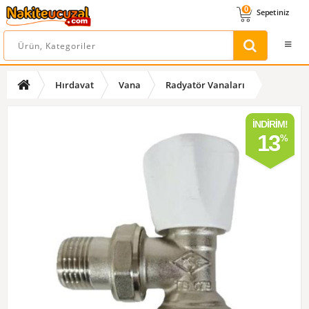
0
Sepetiniz
Hırdavat
Vana
Radyatör Vanaları
İNDIRIM!
13