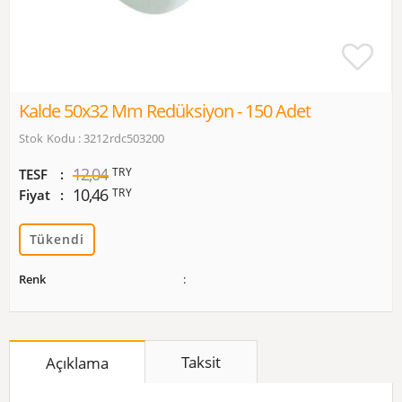
Kalde 50x32 Mm Redüksiyon - 150 Adet
Stok Kodu : 3212rdc503200
12,04
TRY
TESF
10,46
TRY
Fiyat
Tükendi
Renk
Taksit
Açıklama