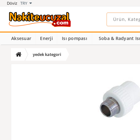
Döviz
TRY
Aksesuar
Enerji
Isı pompası
Soba & Radyant Isıt
yedek kategori