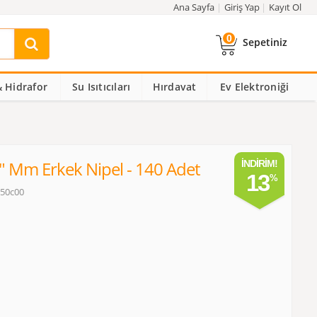
Ana Sayfa
Giriş Yap
Kayıt Ol
0
Sepetiniz
 Hidrafor
Su Isıtıcıları
Hırdavat
Ev Elektroniği
" Mm Erkek Nipel - 140 Adet
İNDIRIM!
13
250c00