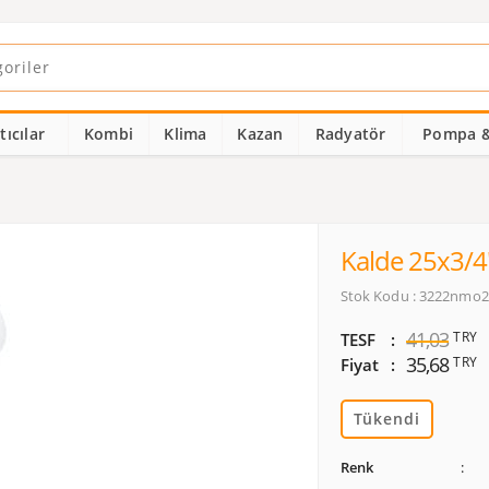
ıcılar
Kombi
Klima
Kazan
Radyatör
Pompa &
Kalde 25x3/4
Stok Kodu : 3222nmo
41,03
TRY
TESF
35,68
TRY
Fiyat
Tükendi
Renk