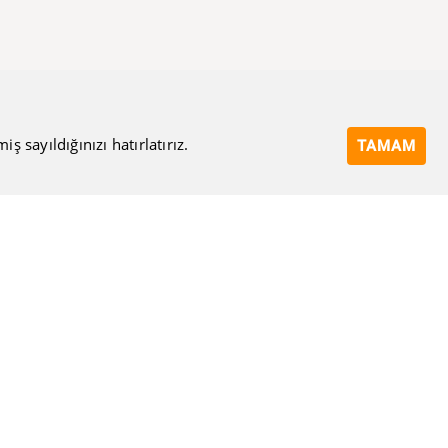
 sayıldığınızı hatırlatırız.
TAMAM
Bize Ulaşın
Eposta Adresi
Ulaşma Amacınız