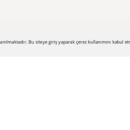
anılmaktadır. Bu siteye giriş yaparak çerez kullanımını kabul etmiş
Bültenimize Katılın
Güncel haberlerimizi sizlere ulaştırmamıza ne dersiniz?
Nakiteucuzal.com
Hakkımızda
Kullanıcı Sözleşmesi