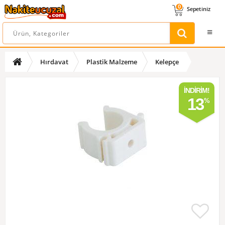
0
Sepetiniz
Hırdavat
Plastik Malzeme
Kelepçe
İNDIRIM!
13