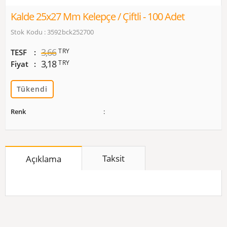
Kalde 25x27 Mm Kelepçe / Çiftli - 100 Adet
Stok Kodu : 3592bck252700
3,66
TRY
TESF
3,18
TRY
Fiyat
Tükendi
Renk
Taksit
Açıklama