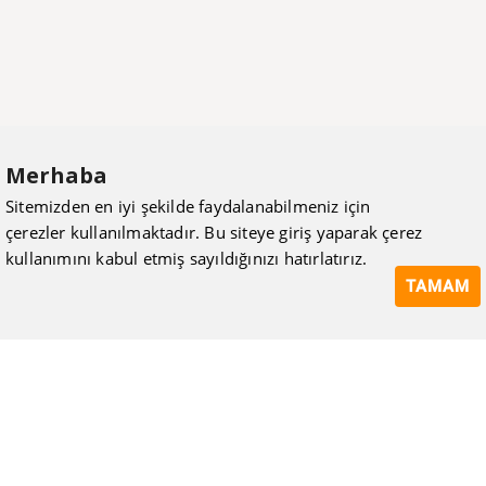
Merhaba
Sitemizden en iyi şekilde faydalanabilmeniz için
çerezler kullanılmaktadır. Bu siteye giriş yaparak çerez
kullanımını kabul etmiş sayıldığınızı hatırlatırız.
TAMAM
ISIMAK Mühendislik olarak 20 yılı aşan bilgi ve tecrübeyi
sizlerle paylaşmanın, ilk günkü gibi heyecanını duyuyoruz.