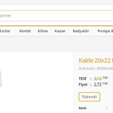
ıcılar
Kombi
Klima
Kazan
Radyatör
Pompa &
Kalde 20x22 M
Stok Kodu : 3592bck2
3,13
TRY
TESF
2,72
TRY
Fiyat
Tükendi
Renk