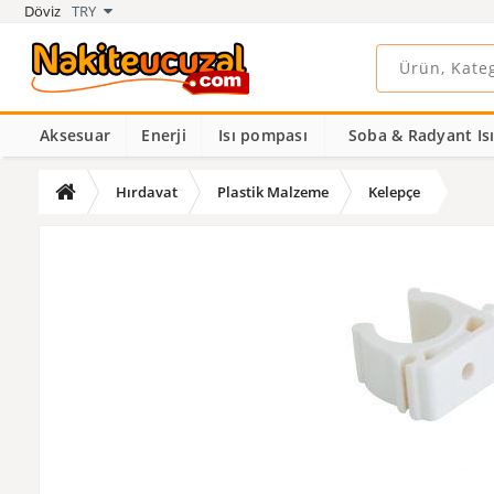
Döviz
TRY
Aksesuar
Enerji
Isı pompası
Soba & Radyant Isıt
Hırdavat
Plastik Malzeme
Kelepçe