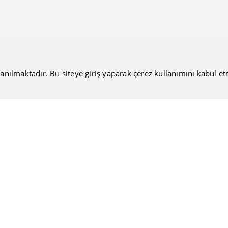
anılmaktadır. Bu siteye giriş yaparak çerez kullanımını kabul etmiş
Bültenimize Katılın
Güncel haberlerimizi sizlere ulaştırmamıza ne dersiniz?
Nakiteucuzal.com
Hakkımızda
Kullanıcı Sözleşmesi