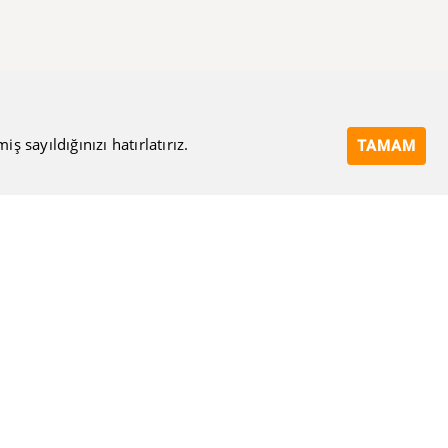
 sayıldığınızı hatırlatırız.
TAMAM
Bize Ulaşın
Eposta Adresi
Ulaşma Amacınız