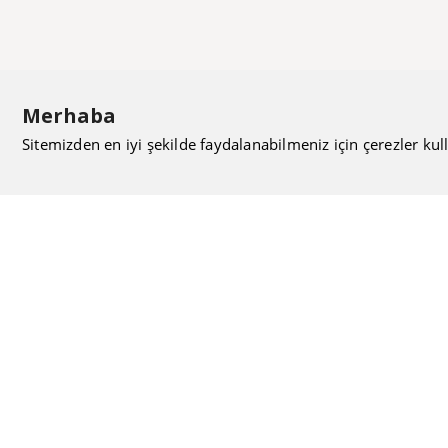
Merhaba
Sitemizden en iyi şekilde faydalanabilmeniz için çerezler kull
ISIMAK Mühendislik olarak 20 yılı aşan bilgi ve tecrübeyi
sizlerle paylaşmanın, ilk günkü gibi heyecanını duyuyoruz.
Kurulduğu günden itibaren uzman kadrolarıyla Mekanik
tesisat konusunda ürün tedariği, proje ve üretim hizmetleri
vermeye devam ediyoruz.
Hakkımızda
Kullanıcı Sözleşmesi