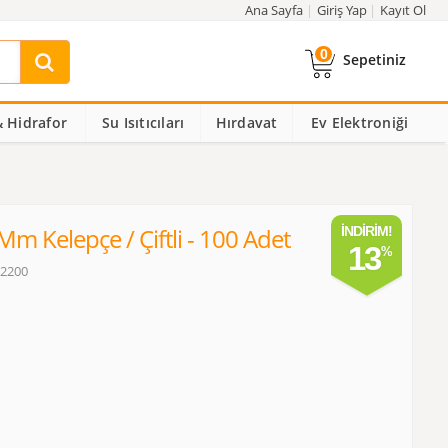
Ana Sayfa
Giriş Yap
Kayıt Ol
0
Sepetiniz
 Hidrafor
Su Isıtıcıları
Hırdavat
Ev Elektroniği
m Kelepçe / Çiftli - 100 Adet
İNDIRIM!
13
02200