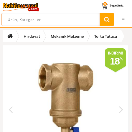
0
Sepetiniz
Hırdavat
Mekanik Malzeme
Tortu Tutucu
İNDIRIM!
18