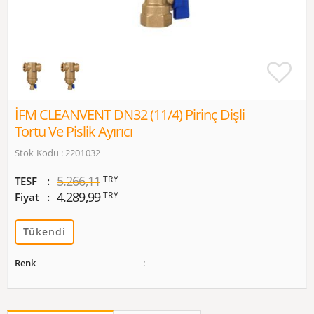
İFM CLEANVENT DN32 (11/4) Pirinç Dişli
Tortu Ve Pislik Ayırıcı
Stok Kodu : 2201032
5.266,11
TRY
TESF
4.289,99
TRY
Fiyat
Tükendi
Renk