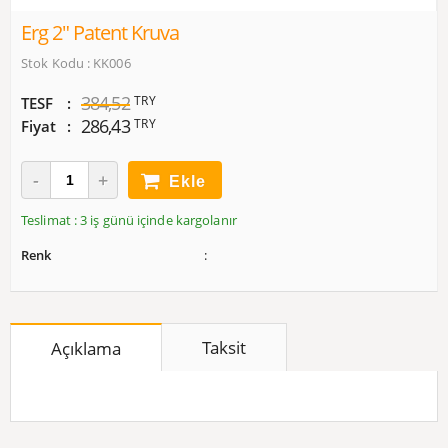
Erg 2" Patent Kruva
Stok Kodu : KK006
384,52
TRY
TESF
286,43
TRY
Fiyat
Ekle
Teslimat : 3 iş günü içinde kargolanır
Renk
Taksit
Açıklama