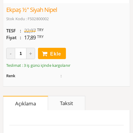
Ekpaş ½" Siyah Nipel
Stok Kodu : FS02800002
22,97
TRY
TESF
17,89
TRY
Fiyat
Ekle
Teslimat : 3 iş günü içinde kargolanır
Renk
Taksit
Açıklama