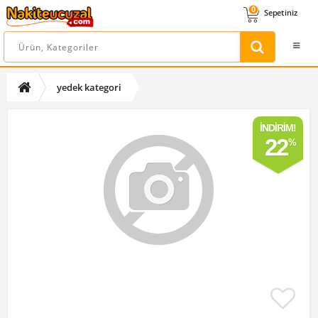
0
Sepetiniz
yedek kategori
İNDIRIM!
22