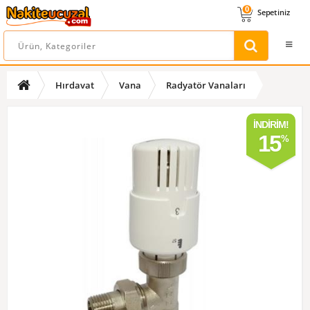
0
Sepetiniz
Hırdavat
Vana
Radyatör Vanaları
İNDIRIM!
15