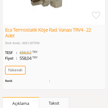
Eca Termostatik Köşe Rad. Vanası TRV4 - 22
Adet
Stok Kodu : 602120755K
656,52
TRY
TESF
558,04
TRY
Fiyat
Tükendi
Renk
Taksit
Açıklama