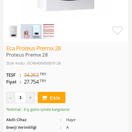
Eca Proteus Premıx 28
Proteus Premıx 28
Stok Kodu : ECA8406450010-28
34.263
TRY
TESF
27.754
TRY
Fiyat
Ekle
Teslimat : 3 iş günü içinde kargolanır
Akıllı Cihaz
Hayır
Enerji Verimliliği
A