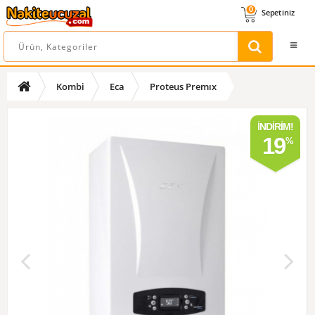
0
Sepetiniz
Kombi
Eca
Proteus Premıx
İNDIRIM!
19