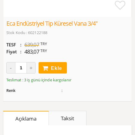
Eca Endüstriyel Tip Küresel Vana 3/4''
Stok Kodu : 602122188
639,07
TRY
TESF
483,07
TRY
Fiyat
Ekle
Teslimat : 3 iş günü içinde kargolanır
Renk
Taksit
Açıklama