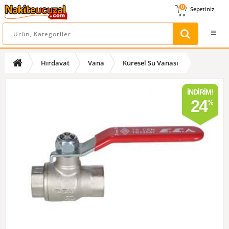
0
Sepetiniz
Hırdavat
Vana
Küresel Su Vanası
İNDIRIM!
24