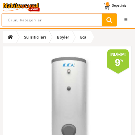
0
Sepetiniz
Su Isıtıcıları
Boyler
Eca
İNDIRIM!
9