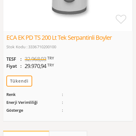
ECA EK PD TS 200 Lt Tek Serpantinli Boyler
Stok Kodu : 3336710200100
32.968,03
TRY
TESF
29.970,94
TRY
Fiyat
Tükendi
Renk
Enerji Verimliliği
Gösterge