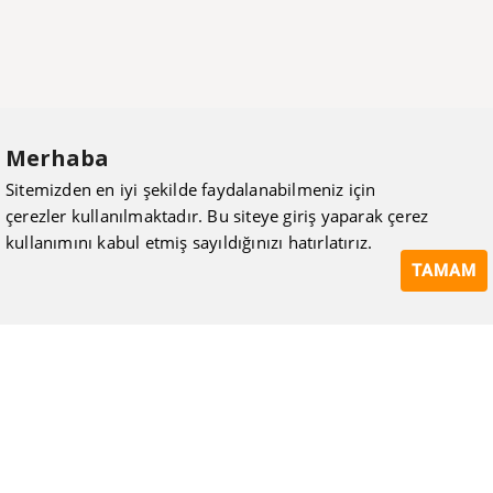
Merhaba
Sitemizden en iyi şekilde faydalanabilmeniz için
çerezler kullanılmaktadır. Bu siteye giriş yaparak çerez
kullanımını kabul etmiş sayıldığınızı hatırlatırız.
TAMAM
ISIMAK Mühendislik olarak 20 yılı aşan bilgi ve tecrübeyi
sizlerle paylaşmanın, ilk günkü gibi heyecanını duyuyoruz.
Kurulduğu günden itibaren uzman kadrolarıyla Mekanik tesisat