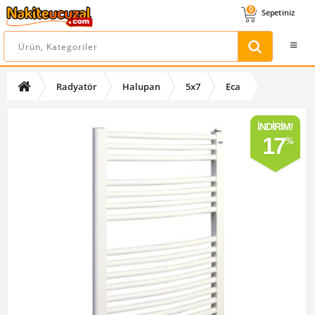
0
Sepetiniz
Radyatör
Halupan
5x7
Eca
İNDIRIM!
17