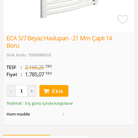
ECA 5/7 Beyaz Havlupan - 21 Mm Çaplı 14
Boru
Stok Kodu : 500068801B
2.165,25
TRY
TESF
1.785,07
TRY
Fiyat
Ekle
Teslimat : 3 iş günü içinde kargolanır
Ham madde