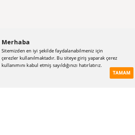
Merhaba
Sitemizden en iyi şekilde faydalanabilmeniz için
çerezler kullanılmaktadır. Bu siteye giriş yaparak çerez
kullanımını kabul etmiş sayıldığınızı hatırlatırız.
TAMAM
ISIMAK Mühendislik olarak 20 yılı aşan bilgi ve tecrübeyi
sizlerle paylaşmanın, ilk günkü gibi heyecanını duyuyoruz.
Kurulduğu günden itibaren uzman kadrolarıyla Mekanik tesisat