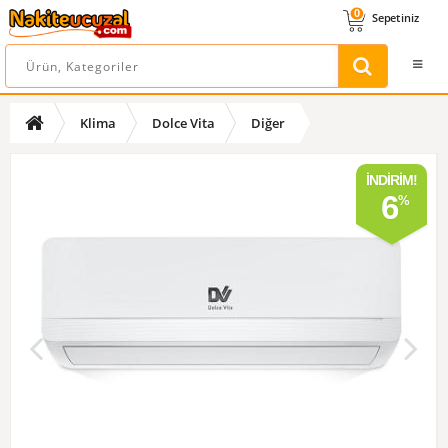
0
Sepetiniz
Klima
Dolce Vita
Diğer
İNDIRIM!
6