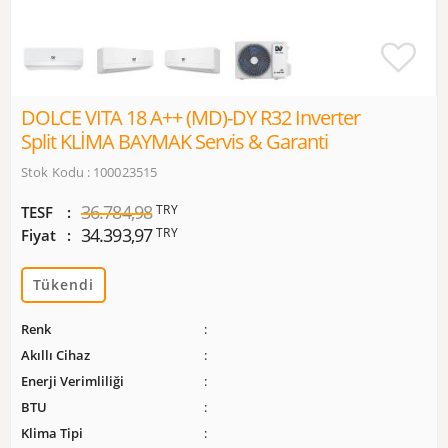
DOLCE VITA 18 A++ (MD)-DY R32 Inverter
Split KLİMA BAYMAK Servis & Garanti
Stok Kodu : 100023515
36.784,98
TRY
TESF
34.393,97
TRY
Fiyat
Tükendi
Renk
Akıllı Cihaz
Enerji Verimliliği
BTU
Klima Tipi