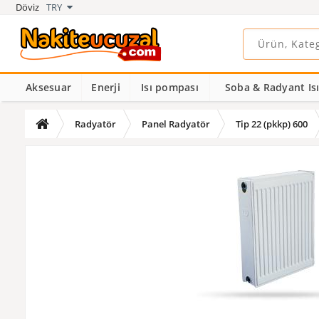
Döviz
TRY
Aksesuar
Enerji
Isı pompası
Soba & Radyant Isıt
Radyatör
Panel Radyatör
Tip 22 (pkkp) 600