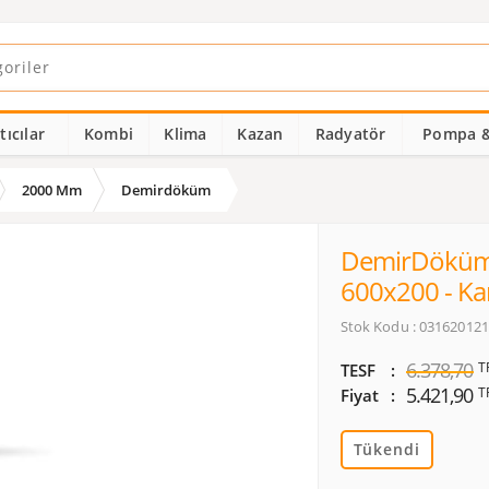
ıcılar
Kombi
Klima
Kazan
Radyatör
Pompa &
2000 Mm
Demirdöküm
DemirDöküm 
600x200 - Kar
Stok Kodu : 03162012
6.378,70
T
TESF
5.421,90
T
Fiyat
Tükendi