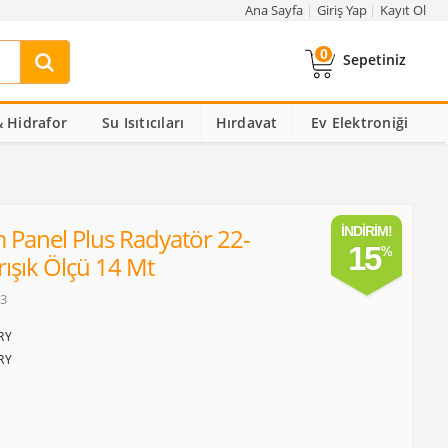
Ana Sayfa
Giriş Yap
Kayıt Ol
0
Sepetiniz
 Hidrafor
Su Isıtıcıları
Hırdavat
Ev Elektroniği
Panel Plus Radyatör 22-
İNDIRIM!
15
ışık Ölçü 14 Mt
13
RY
RY