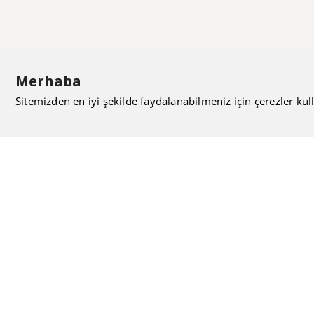
Merhaba
Sitemizden en iyi şekilde faydalanabilmeniz için çerezler kull
ISIMAK Mühendislik olarak 20 yılı aşan bilgi ve tecrübeyi
sizlerle paylaşmanın, ilk günkü gibi heyecanını duyuyoruz.
Kurulduğu günden itibaren uzman kadrolarıyla Mekanik
tesisat konusunda ürün tedariği, proje ve üretim hizmetleri
vermeye devam ediyoruz.
Hakkımızda
Kullanıcı Sözleşmesi