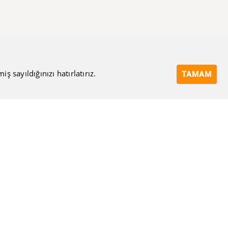
 sayıldığınızı hatırlatırız.
TAMAM
Bize Ulaşın
Eposta Adresi
Ulaşma Amacınız