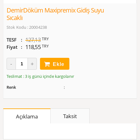
DemirDöküm Maxipremix Gidiş Suyu
Sıcaklı
Stok Kodu : 20004238
127,13
TRY
TESF
118,55
TRY
Fiyat
Ekle
Teslimat : 3 iş günü içinde kargolanır
Renk
Taksit
Açıklama