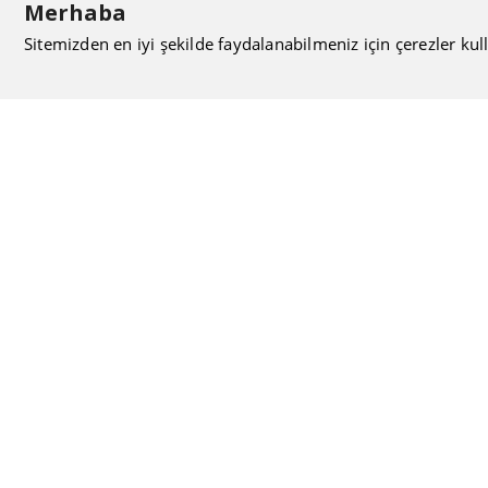
Merhaba
Sitemizden en iyi şekilde faydalanabilmeniz için çerezler kull
ISIMAK Mühendislik olarak 20 yılı aşan bilgi ve tecrübeyi
sizlerle paylaşmanın, ilk günkü gibi heyecanını duyuyoruz.
Kurulduğu günden itibaren uzman kadrolarıyla Mekanik
tesisat konusunda ürün tedariği, proje ve üretim hizmetleri
vermeye devam ediyoruz.
Hakkımızda
Kullanıcı Sözleşmesi
Gizlilik Politikası
Mesafeli Satış Sözleşmesi
Tüketici Hakları, İptal ve İade Koşulları
Blog
Bize Ulaşın