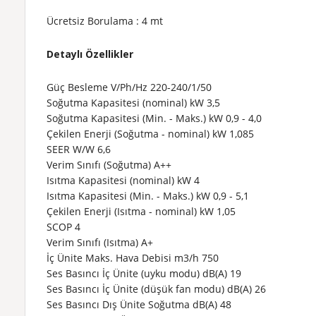
Ücretsiz Borulama : 4 mt
Detaylı Özellikler
Güç Besleme
V/Ph/Hz
220-240/1/50
Soğutma Kapasitesi (nominal)
kW
3,5
Soğutma Kapasitesi (Min. - Maks.)
kW
0,9 - 4,0
Çekilen Enerji (Soğutma - nominal)
kW
1,085
SEER
W/W
6,6
Verim Sınıfı (Soğutma)
A++
Isıtma Kapasitesi (nominal)
kW
4
Isıtma Kapasitesi (Min. - Maks.)
kW
0,9 - 5,1
Çekilen Enerji (Isıtma - nominal)
kW
1,05
SCOP
4
Verim Sınıfı (Isıtma)
A+
İç Ünite Maks. Hava Debisi
m3/h
750
Ses Basıncı İç Ünite (uyku modu)
dB(A)
19
Ses Basıncı İç Ünite (düşük fan modu)
dB(A)
26
Ses Basıncı Dış Ünite Soğutma
dB(A)
48