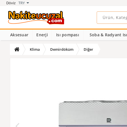
Döviz
TRY
Aksesuar
Enerji
Isı pompası
Soba & Radyant Isıt
Klima
Demirdöküm
Diğer