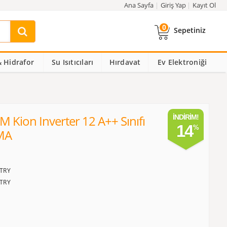
Ana Sayfa
Giriş Yap
Kayıt Ol
0
Sepetiniz
 Hidrafor
Su Isıtıcıları
Hırdavat
Ev Elektroniği
ion Inverter 12 A++ Sınıfı
İNDIRIM!
14
İMA
TRY
TRY