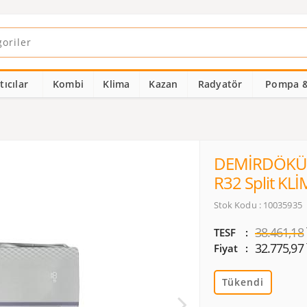
ıcılar
Kombi
Klima
Kazan
Radyatör
Pompa &
DEMİRDÖKÜM K
R32 Split KL
Stok Kodu : 10035935
38.461,18
TESF
32.775,97
Fiyat
Tükendi