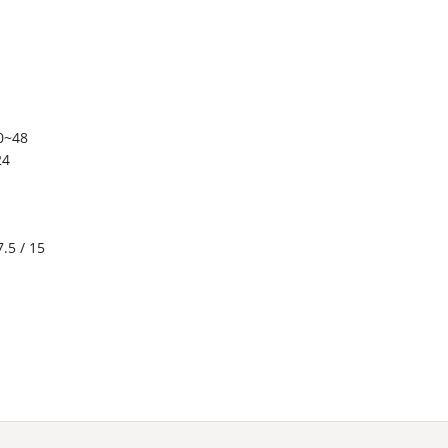
0~48
24
7.5 / 15