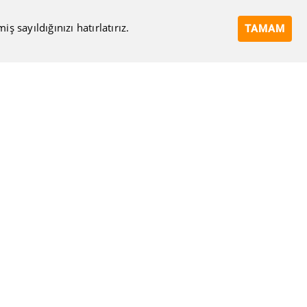
 sayıldığınızı hatırlatırız.
TAMAM
Bize Ulaşın
Eposta Adresi
Ulaşma Amacınız