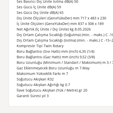
Ses Basıncı Dış Ünite Isıtma
dB(A)
50
Ses Gücü İç Ünite
dB(A)
59
Ses Gücü Dış Ünite
dB(A)
65
Dış Ünite Ölçüleri (GenxYükxDer)
mm
717 x 483 x 230
İç Ünite Ölçüleri (GenxYükxDer)
mm
837 x 308 x 189
Net Ağırlık (İç Ünite / Dış Ünite)
kg
8.05.2026
Dış Ortam Çalışma Sıcaklığı (Soğutma) (min. - maks.)
C
-1
Dış Ortam Çalışma Sıcaklığı (Isıtma) (min. - maks.)
C
-15~
Kompresör Tipi
Twin Rotary
Boru Bağlantısı (Sıvı Hattı)
mm (inch)
6,35 (1/4)
Boru Bağlantısı (Gaz Hattı)
mm (inch)
9,52 (3/8)
Boru Uzunluğu (Minimum / Standart / Maksimum)
m
3 / 
Gaz Eklenmeyecek Boru Uzunluğu
m
7.May
Maksimum Yükseklik Farkı
m
7
Soğutucu Akışkan
R32
Soğutucu Akışkan Ağırlığı
kg
0.7
İlave Soğutucu Akışkan (Yük / Metre)
gr
20
Garanti Süresi
yıl
3