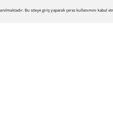
anılmaktadır. Bu siteye giriş yaparak çerez kullanımını kabul etmiş
Bültenimize Katılın
Güncel haberlerimizi sizlere ulaştırmamıza ne dersiniz?
Nakiteucuzal.com
Hakkımızda
Kullanıcı Sözleşmesi
Gizlilik Politikası
Mesafeli Satış Sözleşmesi
Tüketici Hakları, İptal ve İade
Koşulları
Blog