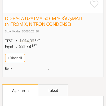
DD BACA UZATMA 50 CM YOĞUŞMALI
(NİTROMİX, NİTRON CONDENSE)
Stok Kodu : 3003202430
1.014,06
TRY
TESF
881,78
TRY
Fiyat
Tükendi
Renk
Taksit
Açıklama