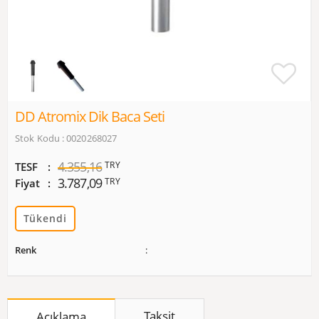
DD Atromix Dik Baca Seti
Stok Kodu : 0020268027
4.355,16
TRY
TESF
3.787,09
TRY
Fiyat
Tükendi
Renk
Taksit
Açıklama